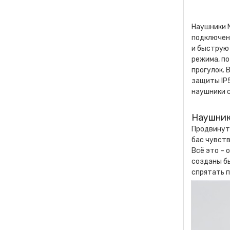
Наушники N
подключени
и быструю
режима, по
прогулок. 
защиты IP5
наушники с
Наушник
Продвинуто
бас чувств
Всё это – 
созданы бы
спрятать 