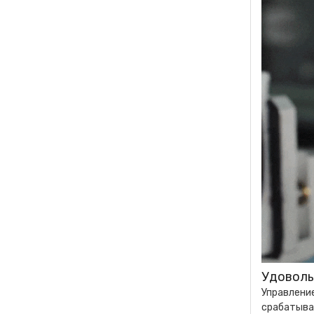
Удоволь
Управление
срабатыван