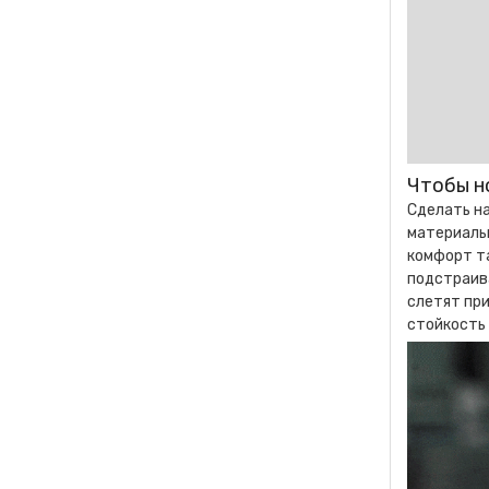
Чтобы н
Сделать на
материалы.
комфорт та
подстраива
слетят при
стойкость 