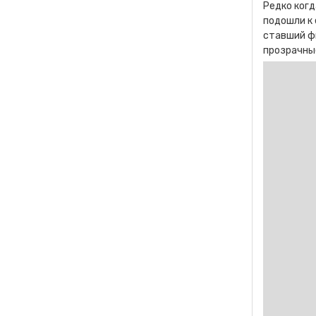
Редко когд
подошли к 
ставший фи
прозрачные