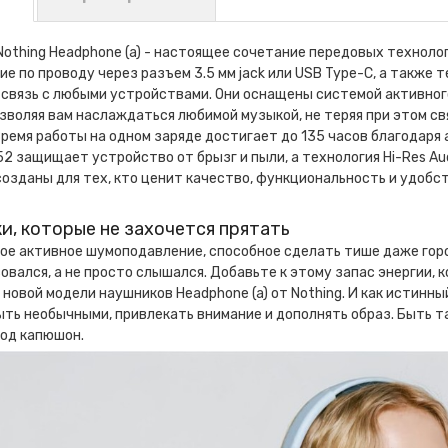
othing Headphone (a) - настоящее сочетание передовых технол
е по проводу через разъем 3.5 мм jack или USB Type-C, а также 
 связь с любыми устройствами. Они оснащены системой активног
зволяя вам наслаждаться любимой музыкой, не теряя при этом св
Время работы на одном заряде достигает до 135 часов благодаря
2 защищает устройство от брызг и пыли, а технология Hi-Res Au
озданы для тех, кто ценит качество, функциональность и удобст
и, которые не захочется прятать
е активное шумоподавление, способное сделать тише даже город
овался, а не просто слышался. Добавьте к этому запас энергии, 
о новой модели наушников Headphone (a) от Nothing. И как истинн
ть необычными, привлекать внимание и дополнять образ. Быть та
под капюшон.