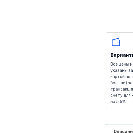
Вариант
Все цены н
указаны за
картой воз
больше (ра
транзакцию
счёту для 
на 5.5%.
Описани