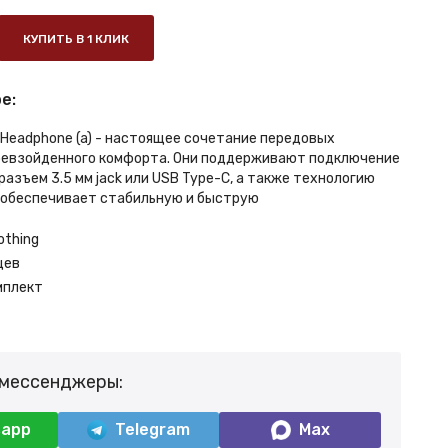
КУПИТЬ В 1 КЛИК
е:
 Headphone (a) - настоящее сочетание передовых
ревзойденного комфорта. Они поддерживают подключение
разъем 3.5 мм jack или USB Type-C, а также технологию
то обеспечивает стабильную и быструю
othing
цев
мплект
 мессенджеры:
sapp
Telegram
Max