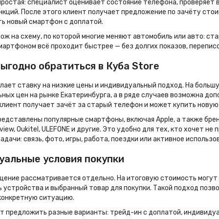
простая: специалист оценивает состояние телефона, проверяет вн
кций. После этого клиент получает предложение по зачёту стои
ть новый смартфон с доплатой.
ож на схему, по которой многие меняют автомобиль или авто: ста
смартфоном всё проходит быстрее — без долгих показов, перепис
ыгодно обратиться в Куба Store
елает ставку на низкие цены и индивидуальный подход. На больш
ных цен на рынке Екатеринбурга, а в ряде случаев возможна до
клиент получает зачёт за старый телефон и может купить новую
редставлены популярные смартфоны, включая Apple, а также бренд
kview, Oukitel, ULEFONE и другие. Это удобно для тех, кто хочет 
адачи: связь, фото, игры, работа, поездки или активное использо
уальные условия покупки
ение рассматривается отдельно. На итоговую стоимость могут в
 устройства и выбранный товар для покупки. Такой подход позв
конкретную ситуацию.
т предложить разные варианты: трейд-ин с доплатой, индивидуа