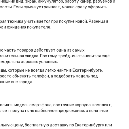
ешний вид, экран, аккумулятор, работу камер, разъёмов и
мости. Если сумма устраивает, можно сразу оформить
рая техника учитывается при покупке новой. Разница в
ок и ожидания покупателя.
ую часть товаров действует одна из самых
полнительная скидка. Поэтому трейд-ин становится ещё
 модель на хороших условиях.
ы, которые не всегда легко найти в Екатеринбурге:
не просто обменять телефон, а подобрать модель под
вание вне города.
лиять модель смартфона, состояние корпуса, комплект,
оляет получать не шаблонное предложение, а понятные
льную цену, бесплатную доставку по Екатеринбургу или