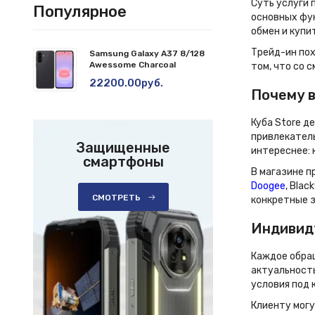
Суть услуги 
Популярное
основных фун
обмен и купи
Трейд-ин пох
Samsung Galaxy A37 8/128
Awessome Charcoal
том, что со 
22200.00руб.
Почему в
Куба Store д
привлекатель
Защищенные
интереснее: 
смартфоны
В магазине п
Doogee
, Blac
СМОТРЕТЬ
конкретные з
Индивид
Каждое обращ
актуальность
условия под 
Клиенту могу