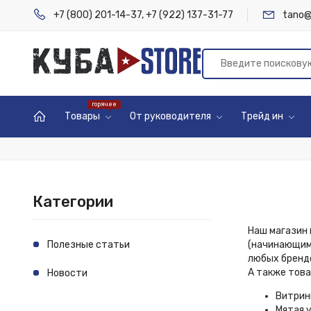
+7 (800) 201-14-37
,
+7 (922) 137-31-77
tano@
Товары
От руководителя
Трейд ин
Категории
Наш магазин 
Полезные статьи
(начинающими
любых брендо
А также тов
Новости
Витрин
Мятая 