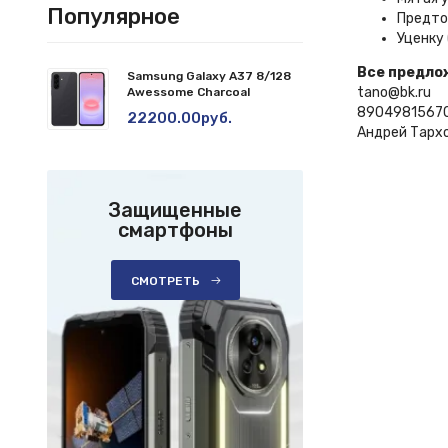
Популярное
Предто
Уценку 
Все предлож
Samsung Galaxy A37 8/128
tano@bk.ru
Awessome Charcoal
8904981567
22200.00руб.
Андрей Тархо
Защищенные
смартфоны
СМОТРЕТЬ