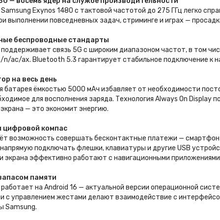
80 — восемь ядер на службе производительности
Samsung Exynos 1480 с тактовой частотой до 275 ГГц легко спр
ри выполнении повседневных задач, стриминге и играх — просад
ные беспроводные стандарты
 поддерживает связь 5G с широким диапазоном частот, в том числ
/n/ac/ax. Bluetooth 5.3 гарантирует стабильное подключение к 
ор на весь день
я батарея ёмкостью 5000 мАч избавляет от необходимости посто
бходимое для восполнения заряда. Технология Always On Display 
экрана — это экономит энергию.
и цифровой компас
аёт возможность совершать бесконтактные платежи — смартфон 
напрямую подключать флешки, клавиатуры и другие USB устройс
и экрана эффективно работают с навигационными приложениями
 запасом памяти
 работает на Android 16 — актуальной версии операционной сист
ии с управлением жестами делают взаимодействие с интерфейсо
ы Samsung.