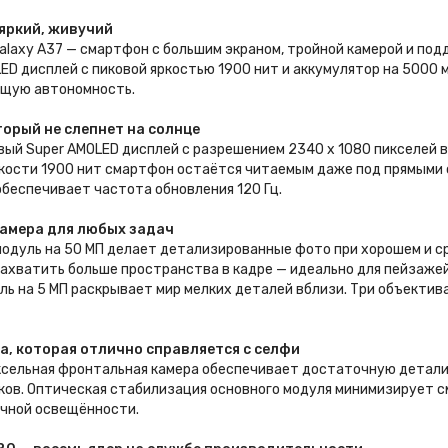
яркий, живучий
laxy A37 — смартфон с большим экраном, тройной камерой и под
ED дисплей с пиковой яркостью 1900 нит и аккумулятор на 5000
щую автономность.
торый не слепнет на солнце
вый Super AMOLED дисплей с разрешением 2340 x 1080 пикселей 
ркости 1900 нит смартфон остаётся читаемым даже под прямыми 
беспечивает частота обновления 120 Гц.
амера для любых задач
одуль на 50 МП делает детализированные фото при хорошем и с
ахватить больше пространства в кадре — идеально для пейзажей
ль на 5 МП раскрывает мир мелких деталей вблизи. Три объекти
, которая отлично справляется с селфи
ксельная фронтальная камера обеспечивает достаточную детали
ов. Оптическая стабилизация основного модуля минимизирует см
чной освещённости.