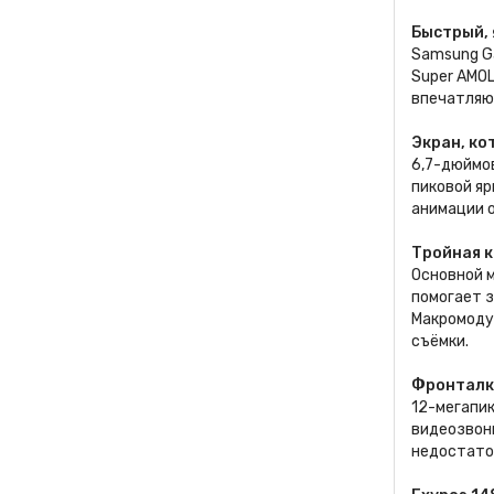
Быстрый, 
Samsung Ga
Super AMOL
впечатляю
Экран, ко
6,7-дюймо
пиковой я
анимации о
Тройная к
Основной м
помогает з
Макромоду
съёмки.
Фронталка
12-мегапи
видеозвонк
недостато