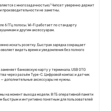
авляется с многозадачностью/ Чипсет уверенно держит
ки производительности не заметны.
е 6 ГГц полосы. Wi-Fi работает по стандарту
наушникам и другим аксессуарам.
янно искать розетку. Быстрая зарядка сокращает
позволяет видеть время и уведомления без полного
заменяет банковскую карту у терминала. USB OTG
тва через разъём Type-C. Цифровой компас и датчик
 — дополнительные аксессуары не нужны.
емы на момент выхода модели. 8 ГБ оперативной памяти
м быстрым и интуитивно понятным для пользователей