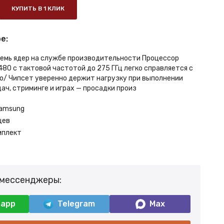
КУПИТЬ В 1 КЛИК
е:
семь ядер на службе производительности Процессор
80 с тактовой частотой до 275 ГГц легко справляется с
/ Чипсет уверенно держит нагрузку при выполнении
ач, стриминге и играх — просадки произ
amsung
цев
мплект
 мессенджеры:
sapp
Telegram
Max