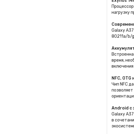
Exynos 14
Процессор 
нагрузку п
Современ
Galaxy A37
80211a/b/g
Аккумулят
Встроенна
время, нео
включения 
NFC, OTG 
Чип NFC д
позволяет 
ориентаци
Android с
Galaxy A37
в сочетан
экосистем