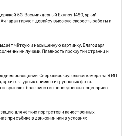
держкой 5G. Восьмиядерный Exynos 1480, яркий
 мАч гарантируют девайсу высокую скорость работы и
выдаёт чёткую и насыщенную картинку. Благодаря
солнечными лучами. Плавность прокрутки страниц и
реднем освещении. Сверхширокоугольная камера на 8 МП
, архитектурных снимков и групповых фото.
ва покрывают большинство повседневных сценариев
зацию для чётких портретов и качественных
аз при съёмке в движении или в условиях