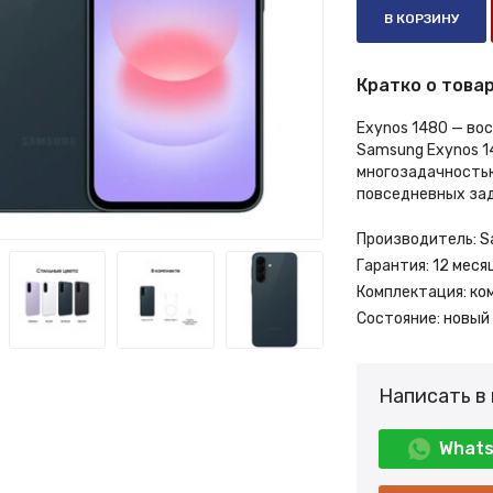
В КОРЗИНУ
Кратко о товар
Exynos 1480 — во
Samsung Exynos 14
многозадачностью
повседневных зад
Производитель:
S
Гарантия:
12 меся
Комплектация:
ко
Состояние:
новый
Написать в
What