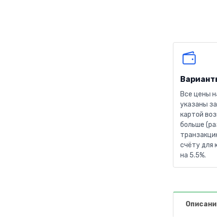
Вариант
Все цены н
указаны за
картой воз
больше (ра
транзакцию
счёту для 
на 5.5%.
Описани