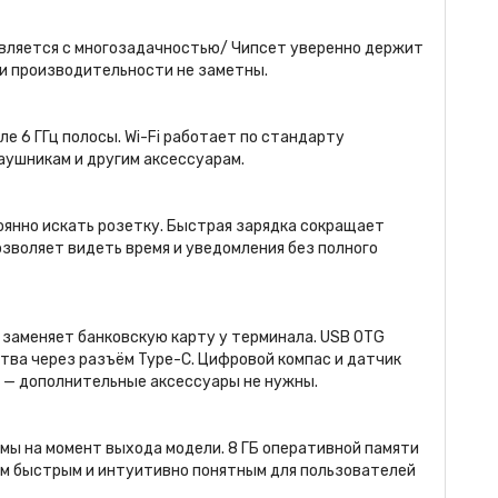
авляется с многозадачностью/ Чипсет уверенно держит
ки производительности не заметны.
е 6 ГГц полосы. Wi-Fi работает по стандарту
наушникам и другим аксессуарам.
янно искать розетку. Быстрая зарядка сокращает
позволяет видеть время и уведомления без полного
заменяет банковскую карту у терминала. USB OTG
тва через разъём Type-C. Цифровой компас и датчик
 — дополнительные аксессуары не нужны.
емы на момент выхода модели. 8 ГБ оперативной памяти
м быстрым и интуитивно понятным для пользователей