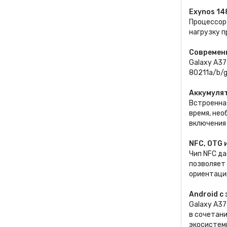
Exynos 14
Процессор 
нагрузку п
Современ
Galaxy A37
80211a/b/g
Аккумулят
Встроенна
время, нео
включения 
NFC, OTG 
Чип NFC д
позволяет 
ориентаци
Android с
Galaxy A37
в сочетан
экосистем