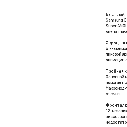
Быстрый, 
Samsung Ga
Super AMOL
впечатляю
Экран, ко
6,7-дюймо
пиковой я
анимации о
Тройная к
Основной м
помогает з
Макромоду
съёмки.
Фронталка
12-мегапи
видеозвонк
недостато