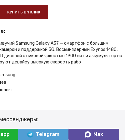
КУПИТЬ В 1 КЛИК
е:
живучий Samsung Galaxy A37 — смартфон с большим
 камерой и поддержкой 5G. Восьмиядерный Exynos 1480,
D дисплей с пиковой яркостью 1900 нит и аккумулятор на
руют девайсу высокую скорость рабо
amsung
цев
мплект
 мессенджеры:
sapp
Telegram
Max