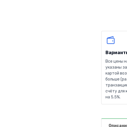
Вариант
Все цены н
указаны за
картой воз
больше (ра
транзакцию
счёту для 
на 5.5%.
Описани