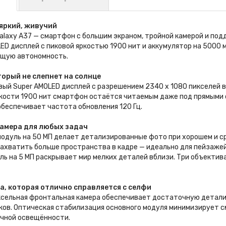
яркий, живучий
laxy A37 — смартфон с большим экраном, тройной камерой и под
ED дисплей с пиковой яркостью 1900 нит и аккумулятор на 5000
щую автономность.
торый не слепнет на солнце
вый Super AMOLED дисплей с разрешением 2340 x 1080 пикселей 
ркости 1900 нит смартфон остаётся читаемым даже под прямыми 
беспечивает частота обновления 120 Гц.
амера для любых задач
одуль на 50 МП делает детализированные фото при хорошем и с
ахватить больше пространства в кадре — идеально для пейзажей
ль на 5 МП раскрывает мир мелких деталей вблизи. Три объекти
, которая отлично справляется с селфи
ксельная фронтальная камера обеспечивает достаточную детали
ов. Оптическая стабилизация основного модуля минимизирует см
чной освещённости.