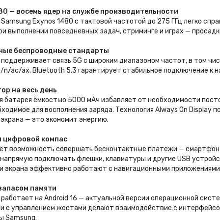
80 — восемь ядер на службе производительности
Samsung Exynos 1480 с тактовой частотой до 275 ГГц легко спр
ри выполнении повседневных задач, стриминге и играх — просад
ные беспроводные стандарты
 поддерживает связь 5G с широким диапазоном частот, в том числ
/n/ac/ax. Bluetooth 5.3 гарантирует стабильное подключение к 
ор на весь день
я батарея ёмкостью 5000 мАч избавляет от необходимости посто
бходимое для восполнения заряда. Технология Always On Display 
экрана — это экономит энергию.
и цифровой компас
аёт возможность совершать бесконтактные платежи — смартфон 
напрямую подключать флешки, клавиатуры и другие USB устройс
и экрана эффективно работают с навигационными приложениями
 запасом памяти
 работает на Android 16 — актуальной версии операционной сист
ии с управлением жестами делают взаимодействие с интерфейсо
ы Samsung.