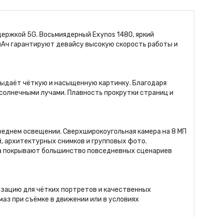
держкой 5G. Восьмиядерный Exynos 1480, яркий
 мАч гарантируют девайсу высокую скорость работы и
выдаёт чёткую и насыщенную картинку. Благодаря
солнечными лучами. Плавность прокрутки страниц и
реднем освещении. Сверхширокоугольная камера на 8 МП
, архитектурных снимков и групповых фото.
ва покрывают большинство повседневных сценариев
зацию для чётких портретов и качественных
аз при съёмке в движении или в условиях