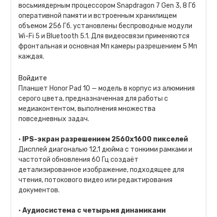
восьмиядерным процессором Snapdragon 7 Gen 3, 8 Гб
оперативной памяти и встроенным хранилищем
объемом 256 Гб. установлены беспроводные модули
Wi-Fi 5 и Bluetooth 5.1. Для видеосвязи применяются
фронтальная и основная Мп камеры разрешением 5 Мп
каждая.
Войдите
Планшет Honor Pad 10 — модель в корпус из алюминия
серого цвета, предназначенная для работы с
медиаконтентом, выполнения множества
повседневных задач.
•
IPS-экран разрешением 2560х1600 пикселей
Дисплей диагональю 12,1 дюйма с тонкими рамками и
частотой обновления 60 Гц создаёт
детализированное изображение, подходящее для
чтения, потокового видео или редактирования
документов.
•
Аудиосистема с четырьмя динамиками