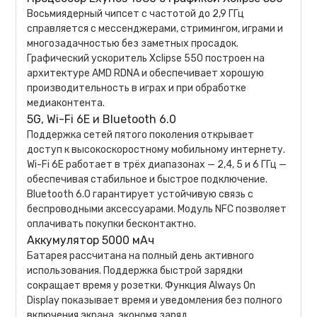
Восьмиядерный чипсет с частотой до 2,9 ГГц
справляется с мессенджерами, стримингом, играми и
многозадачностью без заметных просадок.
Графический ускоритель Xclipse 550 построен на
архитектуре AMD RDNA и обеспечивает хорошую
производительность в играх и при обработке
медиаконтента.
5G, Wi-Fi 6E и Bluetooth 6.0
Поддержка сетей пятого поколения открывает
доступ к высокоскоростному мобильному интернету.
Wi-Fi 6E работает в трёх диапазонах — 2,4, 5 и 6 ГГц —
обеспечивая стабильное и быстрое подключение.
Bluetooth 6.0 гарантирует устойчивую связь с
беспроводными аксессуарами. Модуль NFC позволяет
оплачивать покупки бесконтактно.
Аккумулятор 5000 мАч
Батарея рассчитана на полный день активного
использования. Поддержка быстрой зарядки
сокращает время у розетки. Функция Always On
Display показывает время и уведомления без полного
включения экрана, экономя заряд.