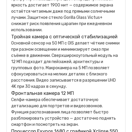
яркость достигает 1900 нит — содержимое экрана
остаётся читаемым даже под прямыми солнечными
лучами. Защитное стекло Gorilla Glass Victus+
снижает риск появления царапин при ежедневном
использовании.
Тройная камера с оптической стабилизацией
Основной сенсор на 50 МП с OIS делает чёткие снимки
при разном освещении и минимизирует смаз при
съёмке в движении. Сверхширокоугольный модуль на
12 МП подходит для пейзажей, архитектуры и
групповых фото. Макрокамера на 5 МП позволяет
сфокусироваться на мелких деталях с близкого
расстояния. Видео записывается в разрешении UHD
4K при 30 кадрах в секунду.
Фронтальная камера 12 МП
Селфи-камера обеспечивает достаточную
детализацию для портретов и видеозвонков.
Функция распознавания лица позволяет быстро
разблокировать устройство — достаточно поднять
смартфон и посмотреть на экран.
Процессор Exynos 1680 с графикой Xclipse 550