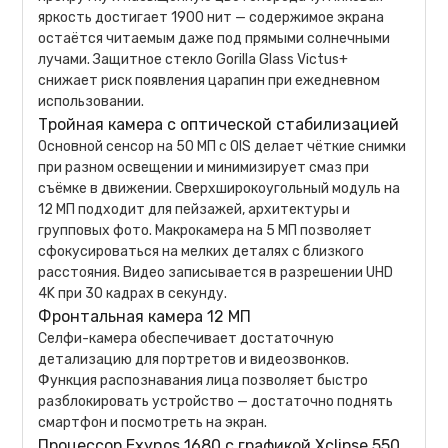
яркость достигает 1900 нит — содержимое экрана
остаётся читаемым даже под прямыми солнечными
лучами. Защитное стекло Gorilla Glass Victus+
снижает риск появления царапин при ежедневном
использовании.
Тройная камера с оптической стабилизацией
Основной сенсор на 50 МП с OIS делает чёткие снимки
при разном освещении и минимизирует смаз при
съёмке в движении. Сверхширокоугольный модуль на
12 МП подходит для пейзажей, архитектуры и
групповых фото. Макрокамера на 5 МП позволяет
сфокусироваться на мелких деталях с близкого
расстояния. Видео записывается в разрешении UHD
4K при 30 кадрах в секунду.
Фронтальная камера 12 МП
Селфи-камера обеспечивает достаточную
детализацию для портретов и видеозвонков.
Функция распознавания лица позволяет быстро
разблокировать устройство — достаточно поднять
смартфон и посмотреть на экран.
Процессор Exynos 1680 с графикой Xclipse 550