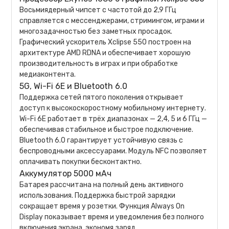
Восьмиядерный чипсет с частотой до 2,9 ГГц
справляется с мессенджерами, стримингом, играми и
многозадачностью без заметных просадок.
Графический ускоритель Xclipse 550 построен на
архитектуре AMD RDNA и обеспечивает хорошую
производительность в играх и при обработке
медиаконтента.
5G, Wi-Fi 6E и Bluetooth 6.0
Поддержка сетей пятого поколения открывает
доступ к высокоскоростному мобильному интернету.
Wi-Fi 6E работает в трёх диапазонах — 2,4, 5 и 6 ГГц —
обеспечивая стабильное и быстрое подключение.
Bluetooth 6.0 гарантирует устойчивую связь с
беспроводными аксессуарами. Модуль NFC позволяет
оплачивать покупки бесконтактно.
Аккумулятор 5000 мАч
Батарея рассчитана на полный день активного
использования. Поддержка быстрой зарядки
сокращает время у розетки. Функция Always On
Display показывает время и уведомления без полного
включения экрана, экономя заряд.