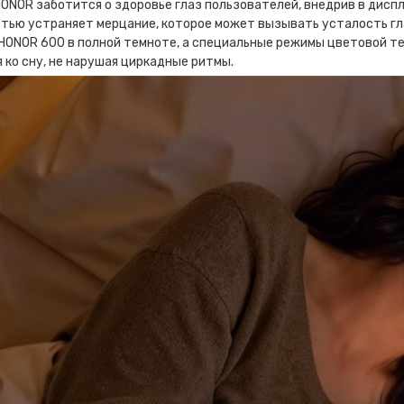
ONOR заботится о здоровье глаз пользователей, внедрив в дисп
тью устраняет мерцание, которое может вызывать усталость гл
HONOR 600 в полной темноте, а специальные режимы цветовой т
 ко сну, не нарушая циркадные ритмы.