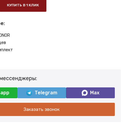
КУПИТЬ В 1 КЛИК
е:
ONOR
цев
мплект
 мессенджеры:
sapp
Telegram
Max
Заказать звонок