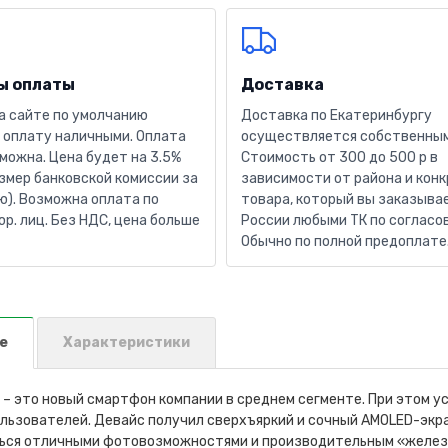
ы оплаты
Доставка
а сайте по умолчанию
Доставка по Екатеринбургу
 оплату наличными. Оплата
осуществляется собственным
можна. Цена будет на 3.5%
Стоимость от 300 до 500 р в
змер банковской комиссии за
зависимости от района и кон
). Возможна оплата по
товара, который вы заказывае
юр. лиц. Без НДС, цена больше
России любыми ТК по согласо
Обычно по полной предоплате
е
Характеристики
– это новый смартфон компании в среднем сегменте. При этом 
льзователей. Девайс получил сверхъяркий и сочный AMOLED-экр
ься отличными фотовозможностями и производительным «железом