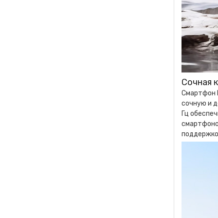
Сочная 
Смартфон H
сочную и д
Гц обеспеч
смартфоно
поддержко