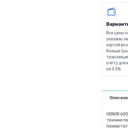
Вариант
Все цены н
указаны за
картой воз
больше (ра
транзакцию
счёту для 
на 5.5%.
Описани
HONOR 600 
технике по
похвастат