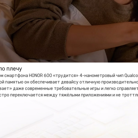
по плечу
ом смартфона HONOR 600 «трудится» 4-нанометровый чип Qualcom
ой памятью он обеспечивает девайсу отличную производительно
вает» даже современные требовательные игры и легко справляет
стро переключается между тяжёлыми приложениями и не троттли