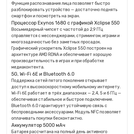
Функция распознавания лица позволяет быстро
разблокировать устройство — достаточно поднять
смартфон и посмотреть на экран.
Процессор Exynos 1680 с графикой Xclipse 550
Восьмиядерный чипсет с частотой до 2,9 ГГц
справляется с мессенджерами, стримингом, играми и
многозадачностью без заметных просадок.
Графический ускоритель Xclipse 550 построен на
архитектуре AMD RDNA и обеспечивает хорошую
производительность в играх и при обработке
медиаконтента.
5G, Wi-Fi 6E и Bluetooth 6.0
Поддержка сетей пятого поколения открывает
доступ к высокоскоростному мобильному интернету.
Wi-Fi 6E работает в трёх диапазонах — 2,4, 5 и 6 ГГц —
обеспечивая стабильное и быстрое подключение.
Bluetooth 6.0 гарантирует устойчивую связь с
беспроводными аксессуарами. Модуль NFC позволяет
оплачивать покупки бесконтактно.
Аккумулятор 5000 мАч
Батарея рассчитана на полный день активного