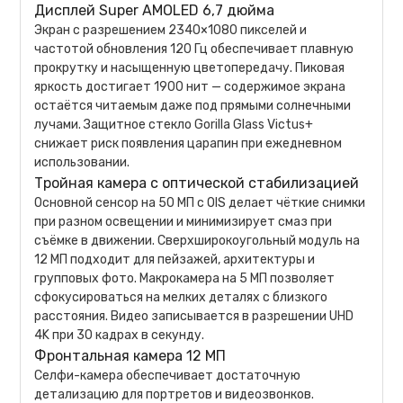
Дисплей Super AMOLED 6,7 дюйма
Экран с разрешением 2340×1080 пикселей и
частотой обновления 120 Гц обеспечивает плавную
прокрутку и насыщенную цветопередачу. Пиковая
яркость достигает 1900 нит — содержимое экрана
остаётся читаемым даже под прямыми солнечными
лучами. Защитное стекло Gorilla Glass Victus+
снижает риск появления царапин при ежедневном
использовании.
Тройная камера с оптической стабилизацией
Основной сенсор на 50 МП с OIS делает чёткие снимки
при разном освещении и минимизирует смаз при
съёмке в движении. Сверхширокоугольный модуль на
12 МП подходит для пейзажей, архитектуры и
групповых фото. Макрокамера на 5 МП позволяет
сфокусироваться на мелких деталях с близкого
расстояния. Видео записывается в разрешении UHD
4K при 30 кадрах в секунду.
Фронтальная камера 12 МП
Селфи-камера обеспечивает достаточную
детализацию для портретов и видеозвонков.