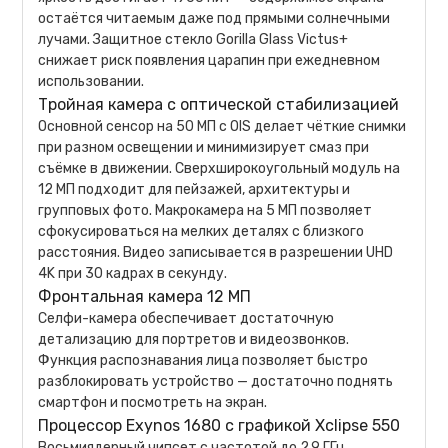
остаётся читаемым даже под прямыми солнечными
лучами. Защитное стекло Gorilla Glass Victus+
снижает риск появления царапин при ежедневном
использовании.
Тройная камера с оптической стабилизацией
Основной сенсор на 50 МП с OIS делает чёткие снимки
при разном освещении и минимизирует смаз при
съёмке в движении. Сверхширокоугольный модуль на
12 МП подходит для пейзажей, архитектуры и
групповых фото. Макрокамера на 5 МП позволяет
сфокусироваться на мелких деталях с близкого
расстояния. Видео записывается в разрешении UHD
4K при 30 кадрах в секунду.
Фронтальная камера 12 МП
Селфи-камера обеспечивает достаточную
детализацию для портретов и видеозвонков.
Функция распознавания лица позволяет быстро
разблокировать устройство — достаточно поднять
смартфон и посмотреть на экран.
Процессор Exynos 1680 с графикой Xclipse 550
Восьмиядерный чипсет с частотой до 2,9 ГГц