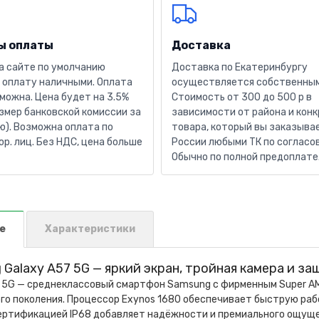
ы оплаты
Доставка
а сайте по умолчанию
Доставка по Екатеринбургу
 оплату наличными. Оплата
осуществляется собственным
можна. Цена будет на 3.5%
Стоимость от 300 до 500 р в
змер банковской комиссии за
зависимости от района и кон
). Возможна оплата по
товара, который вы заказывае
юр. лиц. Без НДС, цена больше
России любыми ТК по согласо
Обычно по полной предоплате
е
Характеристики
Galaxy A57 5G — яркий экран, тройная камера и за
7 5G — среднеклассовый смартфон Samsung с фирменным Super A
го поколения. Процессор Exynos 1680 обеспечивает быструю рабо
ертификацией IP68 добавляет надёжности и премиального ощущен