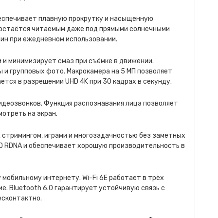
беспечивает плавную прокрутку и насыщенную
а остаётся читаемым даже под прямыми солнечными
апин при ежедневном использовании.
и и минимизирует смаз при съёмке в движении.
 и групповых фото. Макрокамера на 5 МП позволяет
ется в разрешении UHD 4K при 30 кадрах в секунду.
деозвонков. Функция распознавания лица позволяет
отреть на экран.
, стримингом, играми и многозадачностью без заметных
MD RDNA и обеспечивает хорошую производительность в
мобильному интернету. Wi-Fi 6E работает в трёх
ие. Bluetooth 6.0 гарантирует устойчивую связь с
есконтактно.