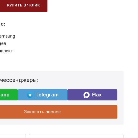
КУПИТЬ В 1 КЛИК
е:
amsung
цев
мплект
 мессенджеры:
sapp
Telegram
Max
Заказать звонок