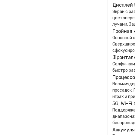
Дисплей 
Экран с р
цветопере
лучами. За
Тройная 
Основной с
Сверхширок
сфокусиров
Фронталь
Селфи-кам
быстро ра
Процессор
Восьмиядер
просадок. 
играх и пр
5G, Wi-Fi
Поддержка 
диапазонах
беспровод
Аккумуля