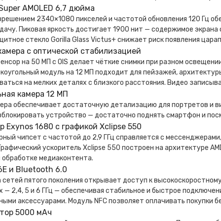
Super AMOLED 6,7 дюйма
азрешением 2340×1080 пикселей и частотой обновления 120 Гц о
дачу. Пиковая яркость достигает 1900 нит — содержимое экран
щитное стекло Gorilla Glass Victus+ снижает риск появления цар
камера с оптической стабилизацией
енсор на 50 МП с OIS делает чёткие снимки при разном освещени
оугольный модуль на 12 МП подходит для пейзажей, архитектуры
аться на мелких деталях с близкого расстояния. Видео записыва
ная камера 12 МП
ера обеспечивает достаточную детализацию для портретов и ви
зблокировать устройство — достаточно поднять смартфон и посм
 Exynos 1680 с графикой Xclipse 550
ный чипсет с частотой до 2,9 ГГц справляется с мессенджерами
Графический ускоритель Xclipse 550 построен на архитектуре A
и обработке медиаконтента.
 6E и Bluetooth 6.0
сетей пятого поколения открывает доступ к высокоскоростному 
 — 2,4, 5 и 6 ГГц — обеспечивая стабильное и быстрое подключен
ными аксессуарами. Модуль NFC позволяет оплачивать покупки б
тор 5000 мАч