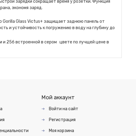
ыстрой зарядки сокращает время у розетки. Функция
рана, экономя заряд.
о Gorilla Glass Victus+ защищает заднюю панель от
ь и устойчивость к погружению в воду на глубину до
 и 256 встроенной в сером цвете по лучщей цене в
Мой аккаунт
та
Войти на сайт
ия
Регистрация
енциальности
Моя корзина