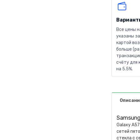
Вариант
Все цены н
указаны за
картой воз
больше (ра
транзакцию
счёту для 
на 5.5%.
Описани
Samsung 
Galaxy A5
сетей пято
стекла с с