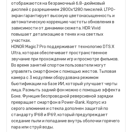
отображаются на безрамочный 6.8-дюймовый
дисплей с разрешением 2800х1280 пикселей. LTPO-
экран гарантирует высокую цветонасыщенность и
автоматическую коррекцию частоты обновления в
зависимости от динамики сюжета. HDR Vivid
повышает детализацию в тенях и на светлых
участках.
HONOR Magic7 Pro поддерживает технологию DTS:X
Ultra, которая обеспечивает пространственное
звучание при прохождении игр и просмотре фильмов.
Во время занятий спортом пользователи могут
управлять смартфоном с помощью жестов. Тыловая
камера с 3 модулями оборудована режимом
бьютификации на базе ИИ, который улучшает черты
лица. Размыть задний фон можно с помощью эффекта
Боке. Функция беспроводной реверсивной зарядки
превращает смартфон в Power-Bank. Корпус из
серого алюминия и стекла дополнен защитой по
стандарту IP68 и IP69, который предупреждает
оседание пыли и попадание внутрь оболочки горячего
пара или струй воды.