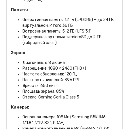
Память:
Оперативная память: 12 ГБ (LPDDR5) + до 24 ГБ
виртуальной. Итого 36 ГБ
Встроенная память: 512 ГБ (UFS 3.1)
Поддержка карт памяти microSD до 2 ТБ
(гибридный слот)
Экран:
Диагональ: 6.8 дюйма
Разрешение: 1080 × 2460 (FHD+)
Частота обновления: 120 Гц
Плотность пикселей: 396 PPI
Яркость: 650 нит
Площадь экрана: 85%
Стекло: Corning Gorilla Glass 5
Камеры:
Основная камера 108 Мп (Samsung S5KHM6,
1/1.8", ƒ/1.9, 82°, PDAF)
Камера ночного видения 8 Мп (Hi-846, 1/1.78",