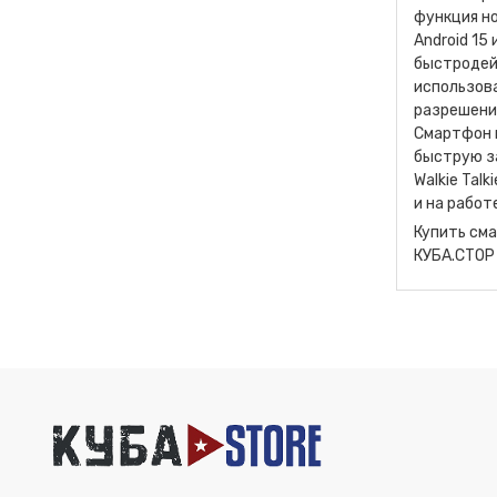
функция н
Android 15
быстродейс
использова
разрешение
Смартфон и
быструю за
Walkie Tal
и на работ
Купить сма
КУБА.СТОР