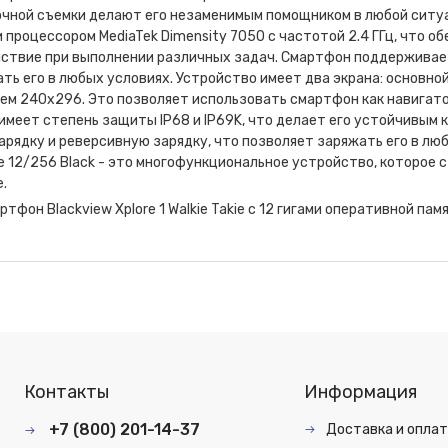
очной съемки делают его незаменимым помощником в любой ситу
 и процессором MediaTek Dimensity 7050 с частотой 2.4 ГГц, что
твие при выполнении различных задач. Смартфон поддерживает 
ть его в любых условиях. Устройство имеет два экрана: основн
м 240x296. Это позволяет использовать смартфон как навигатор,
меет степень защиты IP68 и IP69K, что делает его устойчивым 
рядку и реверсивную зарядку, что позволяет заряжать его в люб
kie 12/256 Black - это многофункциональное устройство, которо
е.
ртфон Blackview Xplore 1 Walkie Takie с 12 гигами оперативной п
Контакты
Информация
+7 (800) 201-14-37
Доставка и опла