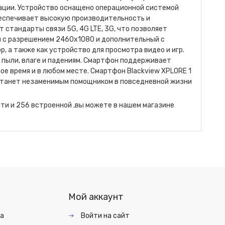
ации. Устройство оснащено операционной системой
 обеспечивает высокую производительность и
стандарты связи 5G, 4G LTE, 3G, что позволяет
ой с разрешением 2460x1080 и дополнительный с
 а также как устройство для просмотра видео и игр.
к пыли, влаге и падениям. Смартфон поддерживает
ое время и в любом месте. Смартфон Blackview XPLORE 1
е станет незаменимым помощником в повседневной жизни
амяти и 256 встроенной ,вы можете в нашем магазине
Мой аккаунт
та
Войти на сайт