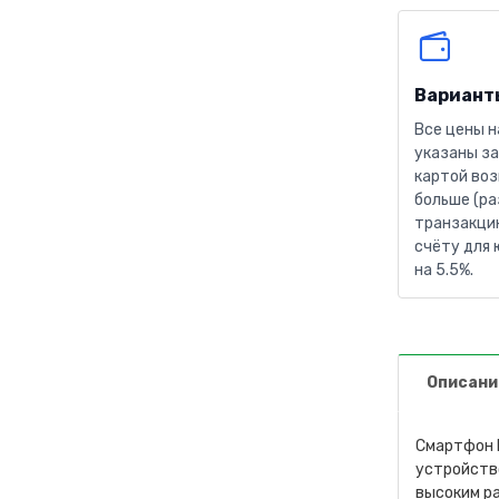
Вариант
Все цены н
указаны за
картой воз
больше (ра
транзакцию
счёту для 
на 5.5%.
Описани
Смартфон B
устройств
высоким ра