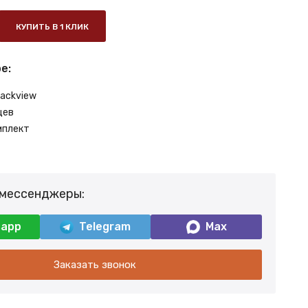
КУПИТЬ В 1 КЛИК
е:
lackview
цев
мплект
 мессенджеры:
sapp
Telegram
Max
Заказать звонок