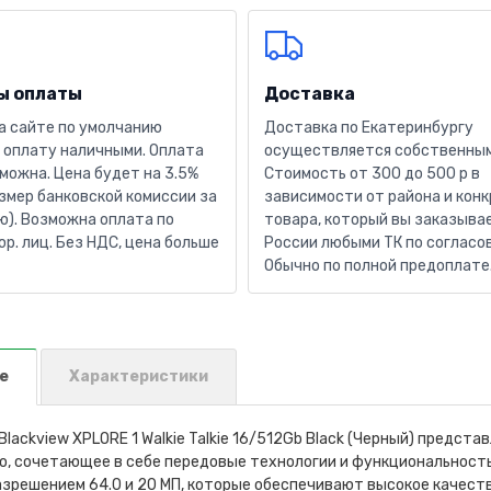
ы оплаты
Доставка
а сайте по умолчанию
Доставка по Екатеринбургу
 оплату наличными. Оплата
осуществляется собственным
можна. Цена будет на 3.5%
Стоимость от 300 до 500 р в
змер банковской комиссии за
зависимости от района и кон
). Возможна оплата по
товара, который вы заказывае
юр. лиц. Без НДС, цена больше
России любыми ТК по согласо
Обычно по полной предоплате
е
Характеристики
lackview XPLORE 1 Walkie Talkie 16/512Gb Black (Черный) предс
о, сочетающее в себе передовые технологии и функциональност
зрешением 64.0 и 20 МП, которые обеспечивают высокое качеств