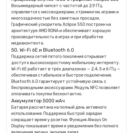
Восьмиядерный чипсет с частотой до 2,9 ГГц
справляется с мессенджерами, стримингом, играми и
многозадачностью без заметных просадок.
Графический ускоритель Xclipse 550 построен на
архитектуре AMD RDNA и обеспечивает хорошую
производительность в играх и при обработке
медиаконтента.
5G, Wi-Fi 6E и Bluetooth 6.0
Поддержка сетей пятого поколения открывает
доступ к высокоскоростному мобильному интернету.
Wi-Fi 6E работает в трёх диапазонах — 2,4, 5 и 6 ГГц —
обеспечивая стабильное и быстрое подключение.
Bluetooth 6.0 гарантирует устойчивую связь с
беспроводными аксессуарами. Модуль NFC позволяет
оплачивать покупки бесконтактно.
Аккумулятор 5000 мАч
Батарея рассчитана на полный день активного
использования. Поддержка быстрой зарядки
сокращает время у розетки. Функция Always On
Display показывает время и уведомления без полного
включения экрана, экономя заряд.