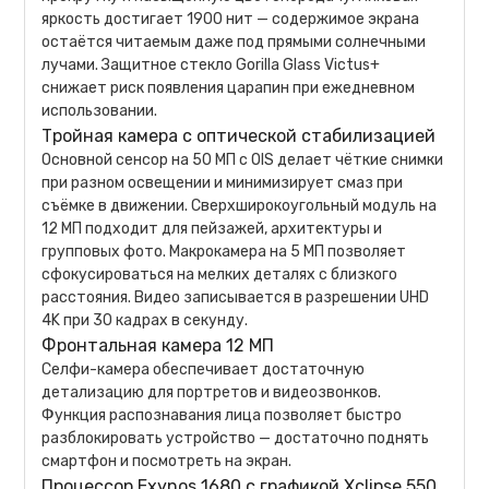
яркость достигает 1900 нит — содержимое экрана
остаётся читаемым даже под прямыми солнечными
лучами. Защитное стекло Gorilla Glass Victus+
снижает риск появления царапин при ежедневном
использовании.
Тройная камера с оптической стабилизацией
Основной сенсор на 50 МП с OIS делает чёткие снимки
при разном освещении и минимизирует смаз при
съёмке в движении. Сверхширокоугольный модуль на
12 МП подходит для пейзажей, архитектуры и
групповых фото. Макрокамера на 5 МП позволяет
сфокусироваться на мелких деталях с близкого
расстояния. Видео записывается в разрешении UHD
4K при 30 кадрах в секунду.
Фронтальная камера 12 МП
Селфи-камера обеспечивает достаточную
детализацию для портретов и видеозвонков.
Функция распознавания лица позволяет быстро
разблокировать устройство — достаточно поднять
смартфон и посмотреть на экран.
Процессор Exynos 1680 с графикой Xclipse 550