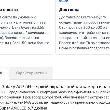
ы оплаты
Доставка
а сайте по умолчанию
Доставка по Екатеринбургу
 оплату наличными. Оплата
осуществляется собственным
можна. Цена будет на 3.5%
Стоимость от 300 до 500 р в
змер банковской комиссии за
зависимости от района и кон
). Возможна оплата по
товара, который вы заказывае
юр. лиц. Без НДС, цена больше
России любыми ТК по согласо
Обычно по полной предоплате
е
Характеристики
Galaxy A57 5G — яркий экран, тройная камера и за
7 5G — среднеклассовый смартфон Samsung с фирменным Super A
го поколения. Процессор Exynos 1680 обеспечивает быструю рабо
ертификацией IP68 добавляет надёжности и премиального ощущен
Super AMOLED 6,7 дюйма