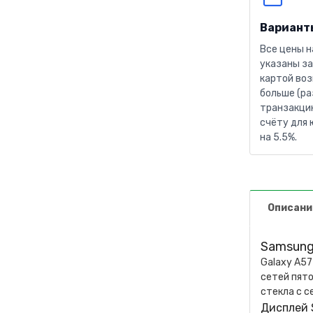
Вариант
Все цены н
указаны за
картой воз
больше (ра
транзакцию
счёту для 
на 5.5%.
Описани
Samsung 
Galaxy A5
сетей пято
стекла с с
Дисплей 