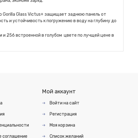
рана, экономя заряд.
о Gorilla Glass Victus+ защищает заднюю панель от
ь и устойчивость к погружению в воду на глубину до
 и 256 встроенной в голубом цвете по лучщей цене в
Мой аккаунт
та
Войти на сайт
ия
Регистрация
енциальности
Моя корзина
е соглашение
Список желаний