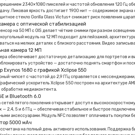
азрешением 2340×1080 пикселей и частотой обновления 120 Гц о
дачу. Пиковая яркость достигает 1900 нит — содержимое экран
щитное стекло Gorilla Glass Victus+ снижает риск появления цар
камера с оптической стабилизацией
енсор на 50 МП с OIS делает чёткие снимки при разном освещени
оугольный модуль на 12 МП подходит для пейзажей, архитектуры
аться на мелких деталях с близкого расстояния. Видео записыва
ная камера 12 МП
ера обеспечивает достаточную детализацию для портретов и ви
зблокировать устройство — достаточно поднять смартфон и посм
 Exynos 1680 с графикой Xclipse 550
ный чипсет с частотой до 2,9 ГГц справляется с мессенджерами
Графический ускоритель Xclipse 550 построен на архитектуре A
и обработке медиаконтента.
 6E и Bluetooth 6.0
сетей пятого поколения открывает доступ к высокоскоростному 
 — 2,4, 5 и 6 ГГц — обеспечивая стабильное и быстрое подключен
ными аксессуарами. Модуль NFC позволяет оплачивать покупки б
тор 5000 мАч
ссчитана на полный день активного использования. Поддержка б