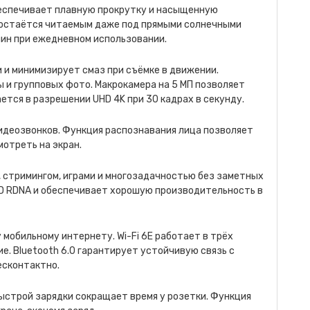
беспечивает плавную прокрутку и насыщенную
а остаётся читаемым даже под прямыми солнечными
апин при ежедневном использовании.
и и минимизирует смаз при съёмке в движении.
 и групповых фото. Макрокамера на 5 МП позволяет
ется в разрешении UHD 4K при 30 кадрах в секунду.
деозвонков. Функция распознавания лица позволяет
отреть на экран.
, стримингом, играми и многозадачностью без заметных
MD RDNA и обеспечивает хорошую производительность в
мобильному интернету. Wi-Fi 6E работает в трёх
ие. Bluetooth 6.0 гарантирует устойчивую связь с
есконтактно.
ыстрой зарядки сокращает время у розетки. Функция