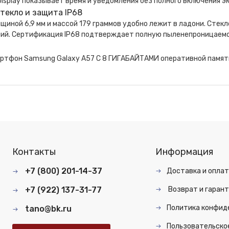
Display показывает время и уведомления без полного включения эк
стекло и защита IP68
щиной 6,9 мм и массой 179 граммов удобно лежит в ладони. Стекл
ий. Сертификация IP68 подтверждает полную пыленепроницаемост
ртфон Samsung Galaxy A57 С 8 ГИГАБАЙТАМИ оперативной памяти
Контакты
Информация
+7 (800) 201-14-37
Доставка и опла
+7 (922) 137-31-77
Возврат и гарант
Политика конфид
tano@bk.ru
Пользовательско