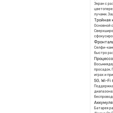
Экран с р
цветопере
лучами. За
Тройная 
Основной с
Сверхширок
сфокусиров
Фронталь
Селфи-кам
быстро ра
Процессор
Восьмиядер
просадок. 
играх и пр
5G, Wi-Fi
Поддержка 
диапазонах
беспровод
Аккумуля
Батарея ра