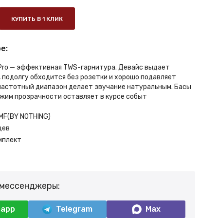
КУПИТЬ В 1 КЛИК
е:
 Pro — эффективная TWS-гарнитура. Девайс выдает
 подолгу обходится без розетки и хорошо подавляет
частотный диапазон делает звучание натуральным. Басы
жим прозрачности оставляет в курсе событ
MF(BY NOTHING)
цев
мплект
 мессенджеры:
sapp
Telegram
Max