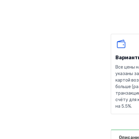
Вариант
Все цены н
указаны за
картой воз
больше (ра
транзакцию
счёту для 
на 5.5%.
Описани