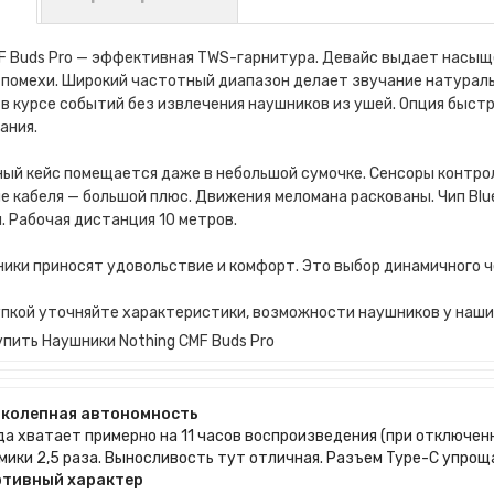
F Buds Pro — эффективная TWS-гарнитура. Девайс выдает насыще
 помехи. Широкий частотный диапазон делает звучание натурал
в курсе событий без извлечения наушников из ушей. Опция быстр
ания.
ый кейс помещается даже в небольшой сумочке. Сенсоры контро
 кабеля — большой плюс. Движения меломана раскованы. Чип Blu
 Рабочая дистанция 10 метров.
ики приносят удовольствие и комфорт. Это выбор динамичного ч
упкой уточняйте характеристики, возможности наушников у наши
упить Наушники Nothing CMF Buds Pro
колепная автономность
да хватает примерно на 11 часов воспроизведения (при отключен
мики 2,5 раза. Выносливость тут отличная. Разъем Type-C упрощ
тивный характер