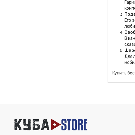
Гарн
комп
Под
Его 
люби
Своб
В ка
сказ
Шир
Для 
моби
Купить бес