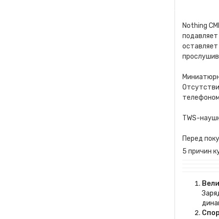
Nothing CM
подавляет
оставляет 
прослушив
Миниатюрн
Отсутствие
телефоном.
TWS-наушн
Перед пок
5 причин к
Вели
Заря
дина
Спор