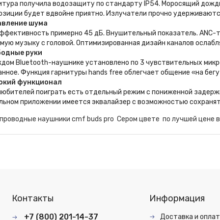
итура получила водозащиту по стандарту IP54. Моросящий дождь
озиции будет вдвойне приятно. Излучатели прочно удерживаются
авление шума
эффективность примерно 45 дБ. Внушительный показатель. ANC-т
мую музыку с головой. Оптимизированная дизайн каналов ослабл
одные руки
ждом Bluetooth-наушнике установлено по 3 чувствительных мик
анное. Функция гарнитуры hands free облегчает общение «на бег
окий функционал
любителей поиграть есть отдельный режим с пониженной задержк
льном приложении имеется эквалайзер с возможностью сохранят
проводные наушники cmf buds pro Сером цвете по лучшей цене в
Контакты
Информация
+7 (800) 201-14-37
Доставка и опла