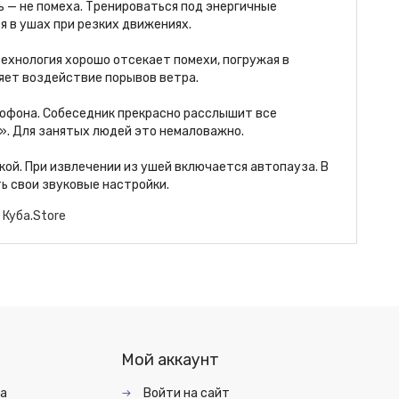
 — не помеха. Тренироваться под энергичные
 в ушах при резких движениях.
ехнология хорошо отсекает помехи, погружая в
яет воздействие порывов ветра.
рофона. Собеседник прекрасно расслышит все
у». Для занятых людей это немаловажно.
ой. При извлечении из ушей включается автопауза. В
ь свои звуковые настройки.
 Куба.Store
Мой аккаунт
та
Войти на сайт