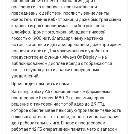
обновления 120 Гц. Эта технология дарит
пользователю плавность при выполнении
повседневных действий: пролистывание ленты
новостей, чтение веб-страниц и даже быстрая смена
кадров в играх воспринимаются без рывков и
шлейфов. Кроме того, экран обладает пиковой
яркостью 1900 нит, благодаря чему картинка
остаётся сочной и детализированной даже при ярком
солнечном свете. Для максимального удобства
предусмотрена функция Always On Display — на
заблокированном дисплее всегда отображаются
часы, текущая дата и значки пропущенных
уведомлений.
Производительность и память
Samsung Galaxy A57 оснащён новым фирменным
процессором Exynos 1680. Это восьмиядерное
решение с тактовой частотой ядер до 2.9 ГГц,
которое обеспечивает высокую производительность
в любых задачах — от повседневного использования
до требовательных игр. В паре с процессором
работает 12 ГБ оперативной памяти, чего с запасом