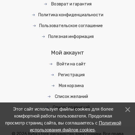
Возврат и гарантия
Политика конфиденциальности
Пользовательское соглашение
Полезная информация
Мой аккаунт
Войти на сайт
Регистрация
Моя корзина
Список желаний
Список сравнений
Этот сайт использует файлы cookies для более
комфортной работы пользователя. Продолжая
просмотр страниц сайта, вы соглашаетесь с
Политикой
использования файлов cookies
.
© 2026 Куба store дискаунтер электроники. Все права