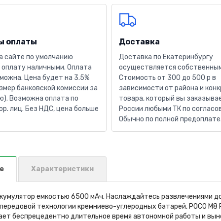
ы оплаты
Доставка
а сайте по умолчанию
Доставка по Екатеринбургу
 оплату наличными. Оплата
осуществляется собственным
можна. Цена будет на 3.5%
Стоимость от 300 до 500 р в
змер банковской комиссии за
зависимости от района и кон
). Возможна оплата по
товара, который вы заказывае
юр. лиц. Без НДС, цена больше
России любыми ТК по согласо
Обычно по полной предоплате
е
Характеристики
кумулятор емкостью 6500 мАч. Наслаждайтесь развлечениями д
передовой технологии кремниево-углеродных батарей, POCO M8 
ает беспрецедентно длительное время автономной работы и вын