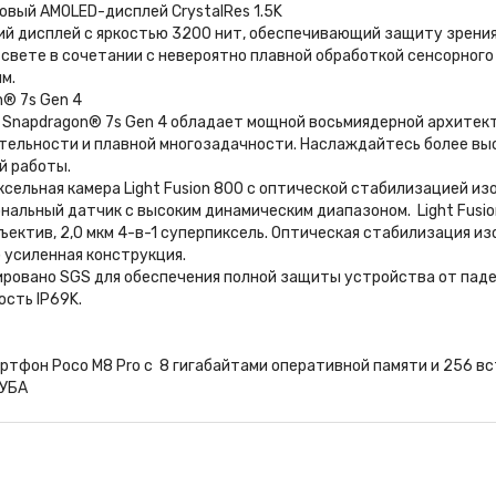
вый AMOLED-дисплей CrystalRes 1.5K
ий дисплей с яркостью 3200 нит, обеспечивающий защиту зрения
свете в сочетании с невероятно плавной обработкой сенсорного
м.
® 7s Gen 4
 Snapdragon® 7s Gen 4 обладает мощной восьмиядерной архитек
тельности и плавной многозадачности. Наслаждайтесь более вы
й работы.
сельная камера Light Fusion 800 с оптической стабилизацией из
альный датчик с высоким динамическим диапазоном. Light Fusio
объектив, 2,0 мкм 4-в-1 суперпиксель. Оптическая стабилизация из
 усиленная конструкция.
ровано SGS для обеспечения полной защиты устройства от паден
ость IP69K.
ртфон Poco M8 Pro c 8 гигабайтами оперативной памяти и 256 вст
КУБА