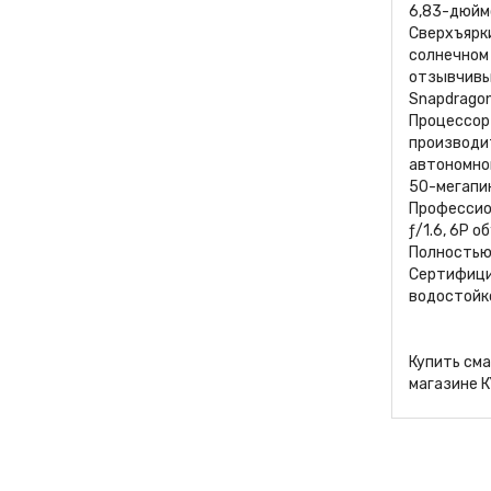
6,83-дюймо
Сверхъярк
солнечном 
отзывчивы
Snapdragon
Процессор
производи
автономно
50-мегапик
Профессион
ƒ/1.6, 6P 
Полностью
Сертифици
водостойк
Купить сма
магазине 