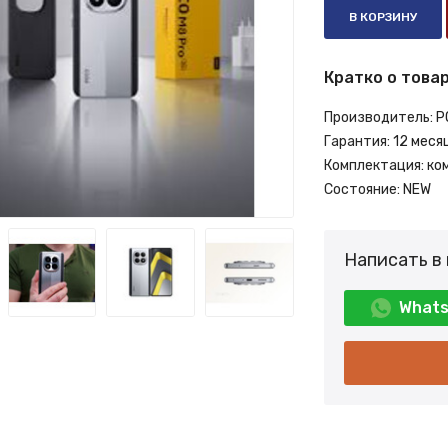
В КОРЗИНУ
Кратко о товар
Производитель:
P
Гарантия:
12 меся
Комплектация:
ко
Состояние:
NEW
Написать в
What