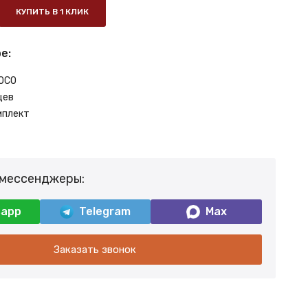
КУПИТЬ В 1 КЛИК
е:
OCO
цев
мплект
 мессенджеры:
sapp
Telegram
Max
Заказать звонок