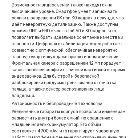
Возможности видеосъёмки также находятся на
высочайшем уровне. Смартфон умеет записывать
ролики в разрешении 8K при 30 кадрах в секунду, что
даёт невероятную детализацию. Также доступны
режимы UHD и FHD с частотой 60 и 30 кадров, что
позволяет выбрать идеальное сочетание качества и
плавности. Цифровая стабилизация видео работает
совместно с оптической, обеспечивая невероятно
плавную «картинку» даже при активном движении.
Фронтальная камера с разрешением 12 Мп порадует
качественными селфи и отличной картинкой во время
видеозвонков. Для быстрой и безопасной
разблокировки предусмотрены сканер отпечатка
пальца, а также сенсор распознавания лица
владельца.
Автономность и беспроводные технологии
Увеличенные габариты корпуса позволили инженерам
разместить внутри более ёмкий, по сравнению с
младшей моделью, аккумулятор. Его объём
составляет 4900 мАч, что гарантирует уверенную
работу смартфона в течение полутора-двух дней при