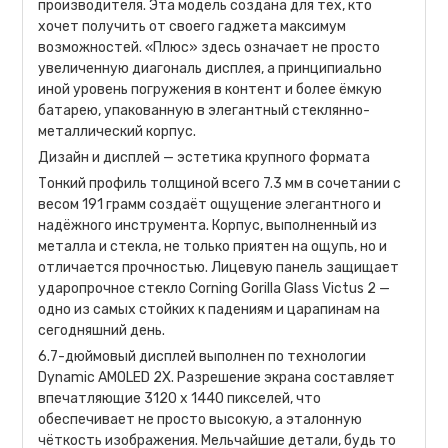
производителя. Эта модель создана для тех, кто
хочет получить от своего гаджета максимум
возможностей. «Плюс» здесь означает не просто
увеличенную диагональ дисплея, а принципиально
иной уровень погружения в контент и более ёмкую
батарею, упакованную в элегантный стеклянно-
металлический корпус.
Дизайн и дисплей — эстетика крупного формата
Тонкий профиль толщиной всего 7.3 мм в сочетании с
весом 191 грамм создаёт ощущение элегантного и
надёжного инструмента. Корпус, выполненный из
металла и стекла, не только приятен на ощупь, но и
отличается прочностью. Лицевую панель защищает
ударопрочное стекло Corning Gorilla Glass Victus 2 —
одно из самых стойких к падениям и царапинам на
сегодняшний день.
6.7-дюймовый дисплей выполнен по технологии
Dynamic AMOLED 2X. Разрешение экрана составляет
впечатляющие 3120 х 1440 пикселей, что
обеспечивает не просто высокую, а эталонную
чёткость изображения. Мельчайшие детали, будь то