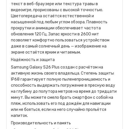
текст в веб-браузере или текстура травы в
видеоигре, прорисованы с высокой точностью.
Цветопередача остаётся естественной и
насыщенной под любым углом обзора. Плавность
прокрутки и анимации обеспечивает частота
обновления 120 Гц. Запас яркости в 2600 нит
позволяет комфортно пользоваться устройством
даже в самый солнечный день — изображение на
экране остаётся ярким и читаемым.
Надёжность и защита
Samsung Galaxy S26 Plus создан с расчётом на
активную жизнь своего владельца. Степень защиты
IP68 гарантирует полную пыленепроницаемость и
способность выдержать погружение в пресную воду
на глубину до полутора метров на время до тридцати
минут. Вы можете смело брать смартфон с собой на
пляж, использовать его под дождём для навигации
или не бояться, если на него случайно прольётся
напиток.
Производительность и память