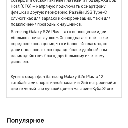
совершать бесконтактные платежи, а поддержка USB
Host (OTG) — напрямую подключать к смартфону
флешки и другую периферию. Разъём USB Type-C
служит как для зарядки и синхронизации, так и для
подключения проводных наушников.
Samsung Galaxy S26 Plus — это воплощение идеи
«больше значит лучше». Он предлагает всё то же
передовое оснащение, что и базовый флагман, но
дарит пользователю гораздо более удобный опыт
взаимодействия благодаря большому и чёткому
дисплею.
Купить смартфон Samsung Galaxy S26 Plus с 12
гигабайтами оперативной памяти и 256 встроенной ,в
цвете Белый , по лучшей цене в магазине Куба.Store
Популярное