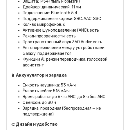
Защита: IP54 (пыль и брызги)
Драйвер: динамический, 11 мм
Подключение: Bluetooth 5.4
Поддерживаемые кодеки: SBC, AAC, SSC
Кол-во микрофонов: 6
Активное шумоподавление (ANC): есть
Режим прозрачности: есть
Пространственный звук 360 Audio: есть
Автопереключение между устройствами
Galaxy: поддерживается
Функции AI: режим переводчика, голосовой
ассистент
🔋
Аккумулятор и зарядка
Ёмкость наушника: 53 мА·ч
Ёмкость кейса: 515 мА·ч
Время работы: до 6 ч с ANC, до 8 ч без ANC
С кейсом: до 30 ч
Зарядка: проводная (беспроводная — не
подтверждена)
🎨
Дизайн и удобство