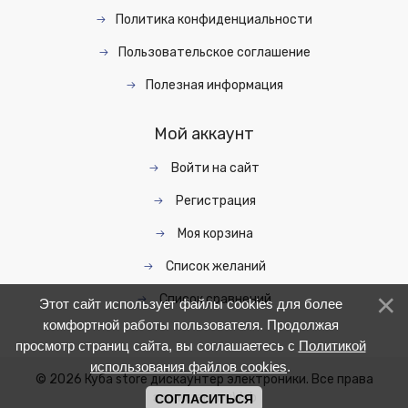
Политика конфиденциальности
Пользовательское соглашение
Полезная информация
Мой аккаунт
Войти на сайт
Регистрация
Моя корзина
Список желаний
Список сравнений
Этот сайт использует файлы cookies для более
комфортной работы пользователя. Продолжая
просмотр страниц сайта, вы соглашаетесь с
Политикой
использования файлов cookies
.
© 2026 Куба store дискаунтер электроники. Все права
защищены.
uWeb
СОГЛАСИТЬСЯ