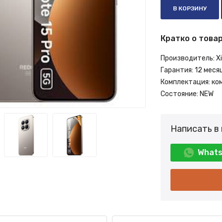
В КОРЗИНУ
Кратко о товар
Производитель:
X
Гарантия:
12 меся
Комплектация:
ко
Состояние:
NEW
Написать в
What