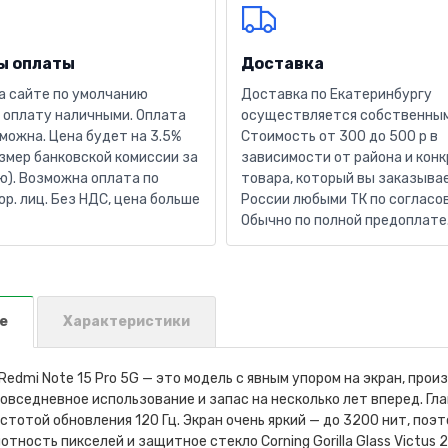
ы оплаты
Доставка
а сайте по умолчанию
Доставка по Екатеринбургу
 оплату наличными. Оплата
осуществляется собственным
можна. Цена будет на 3.5%
Стоимость от 300 до 500 р в
змер банковской комиссии за
зависимости от района и кон
). Возможна оплата по
товара, который вы заказывае
юр. лиц. Без НДС, цена больше
России любыми ТК по согласо
Обычно по полной предоплате
е
Характеристики
edmi Note 15 Pro 5G — это модель с явным упором на экран, про
овседневное использование и запас на несколько лет вперед. Г
стотой обновления 120 Гц. Экран очень яркий — до 3200 нит, поэ
отность пикселей и защитное стекло Corning Gorilla Glass Victus