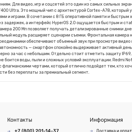
ниям. Для видео, игр и соцсетей это один из самых сильных экра
7400 Ultra. Это мощный чип с архитектурой Cortex-A78, который
ми и играми. В сочетании с 8 ГБ оперативной памяти и быстрым
ез задержек, а интерфейс HyperOS 2.0 ощущается быстрым и ст
амера 200 Мп позволяет получать детализированные снимки дне
льный модуль расширяет сценарии съемки. Фронтальная камера н
реодинамики обеспечивают объемный звук при просмотре видео 
автономность — смартфон спокойно выдерживает активный день 
ерно за час с небольшим. Отдельно стоит отметить защиту IP69,
е боится воды, пыли и сложных условий эксплуатации. Redmi Not
 флагманскими чертами, который отлично подойдет тем, кто хоч
сти без переплаты за премиальный сегмент.
Контакты
Информация
+7 (800) 201-14-37
Доставка и опла