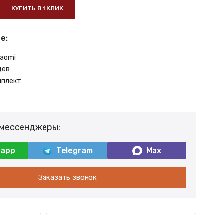
КУПИТЬ В 1 КЛИК
е:
iaomi
цев
мплект
 мессенджеры:
sapp
Telegram
Max
Заказать звонок