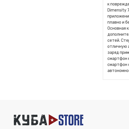
к поврежде
Dimensity 
приложения
плавно и б
Основная к
дополните
сетей. Сте
отличную 
заряд прим
смартфон н
смартфон с
автономно