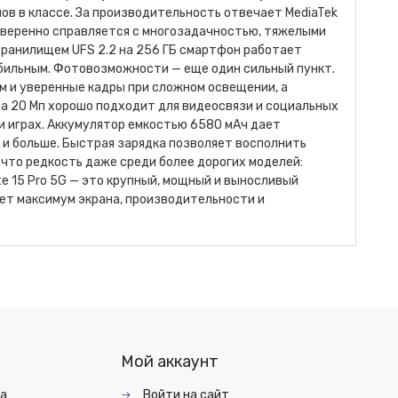
нов в классе. За производительность отвечает MediaTek
 уверенно справляется с многозадачностью, тяжелыми
 хранилищем UFS 2.2 на 256 ГБ смартфон работает
абильным. Фотовозможности — еще один сильный пункт.
м и уверенные кадры при сложном освещении, а
а 20 Мп хорошо подходит для видеосвязи и социальных
и играх. Аккумулятор емкостью 6580 мАч дает
и больше. Быстрая зарядка позволяет восполнить
 что редкость даже среди более дорогих моделей:
e 15 Pro 5G — это крупный, мощный и выносливый
ет максимум экрана, производительности и
Мой аккаунт
та
Войти на сайт