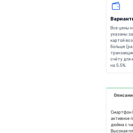
Вариант
Все цены н
указаны за
картой воз
больше (ра
транзакцию
счёту для 
на 5.5%.
Описани
Смартфон R
активное п
дюйма с ча
Высокая пл