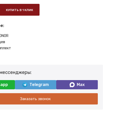
КУПИТЬ В 1 КЛИК
е:
ONOR
цев
мплект
 мессенджеры:
sapp
Telegram
Max
Заказать звонок