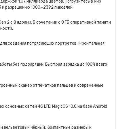
ержкой 1,07 миллиарда цветов. Погрузитесь в мир
3 и разрешению 1080—2392 пикселей.
n 2 с 8 ядрами. В сочетании с 8 ГБ оперативной памяти
чности.
 для создания потрясающих портретов. Фронтальная
боты без подзарядки. Быстрая зарядка до 100% всего
строенный сканер отпечатков пальцев и современные
х основных сетей 4G LTE. MagicOS 10.0 на базе Android
 и вельветовый чёрный. Компактные размеры и