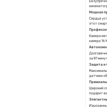
Безупречно
кинематог
Мощная п
Сердце уст
этот смарт
Професси
Камера ме
камера 16 
Автономн
Долговечн
за 81 мину
Защита и 
Максимальн
датчики о
Премиаль
Широкий сп
подарит в
Элегантн
Изысканный