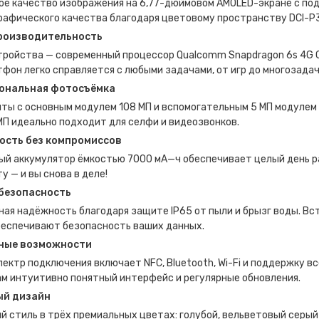
е качество изображения на 6,77-дюймовом AMOLED-экране с подд
рафического качества благодаря цветовому пространству DCI-P
роизводительность
ройства — современный процессор Qualcomm Snapdragon 6s 4G Ge
фон легко справляется с любыми задачами, от игр до многозада
ональная фотосъёмка
чты с основным модулем 108 МП и вспомогательным 5 МП модулем
МП идеально подходит для селфи и видеозвонков.
ость без компромиссов
ый аккумулятор ёмкостью 7000 мА—ч обеспечивает целый день ра
ту — и вы снова в деле!
безопасность
ая надёжность благодаря защите IP65 от пыли и брызг воды. В
беспечивают безопасность ваших данных.
ные возможности
ектр подключения включает NFC, Bluetooth, Wi-Fi и поддержку все
ам интуитивно понятный интерфейс и регулярные обновления.
ый дизайн
 стиль в трёх премиальных цветах: голубой, вельветовый серый