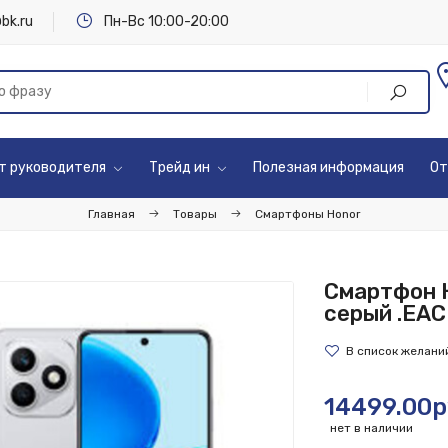
bk.ru
Пн-Вс 10:00-20:00
т руководителя
Трейд ин
Полезная информация
От
Главная
Товары
Смартфоны Honor
Смартфон 
серый .EAC
14499.00р
нет в наличии