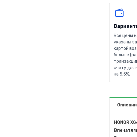
Вариант
Все цены н
указаны за
картой воз
больше (ра
транзакцию
счёту для 
на 5.5%.
Описани
HONOR X8d
Впечатля