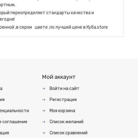
ортным.
орый переопределяет стандарты качества и
егодня!
енной ,в сером цвете ,по лучшей цене в Куба.store
Мой аккаунт
та
Войти на сайт
ия
Регистрация
енциальности
Моя корзина
е соглашение
Список желаний
ация
Список сравнений