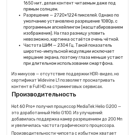
1650 нит, делая контент читаемым даже под
прямым солнцем.
Разрешение — 2720×1224 пикселей. Однако по
умолчанию установлено разрешение 1080p, с
программным апскейлингом (масштабированием
изображения). На глаз разницу уловить
невозможно, картинка остаётся очень чёткой.
Частота ШИМ — 2304 Гц. Такой показатель
широтно-импульсной модуляции исключает
мерцание экрана, поэтому глаза меньше устают
при длительном использовании смартфона.
Из минусов — отсутствие поддержки HDR-видео, но
сертификат Widevine L1 позволяет просматривать
контент в Full HD на стриминговых сервисах.
Производительность
Hot 60 Pro+
получил процессор MediaTek Helio G200 —
это доработанный Helio G100. Из улучшений:
добавилась поддержка камер разрешением до 200 Мп
и увеличилась частота графического процессора.
Производительности чипсета с избытком хватает