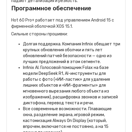
падают детализация и резкость.
Программное обеспечение
Hot 60 Pro+ работает под управлением Android 15 с
фирменной оболочкой XOS 15.1.
Сильные стороны прошивки:
Долгая поддержка. Компания Infinix обещает три
крупных обновления оболчки и пять лет
обновлений патчей безопасности — одно из
лучших предложений в этом сегменте.
Infinix AI. Голосовой помощник Folax на базе
модели DeepSeek R1, AI-инструменты для
работы с фото («ИИ-ластик» для удаления
лишних объектов и «ИИ-фрагменты» для
мгновенного вырезания любого объекта из
изображения), расшифровка звонков и записей
диктофона, перевод текста и речи.
Все современные возможности. Плавающие
окна, разделение экрана, игровой режим,
кастомизация Always On Display (который,
впрочем, включается не постоянно, а на 15