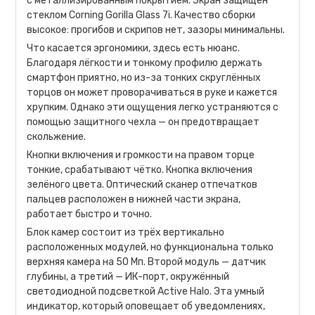
с металлизированным покрытием. Экран защищён
стеклом Corning Gorilla Glass 7i. Качество сборки
высокое: прогибов и скрипов нет, зазоры минимальны.
Что касается эргономики, здесь есть нюанс.
Благодаря лёгкости и тонкому профилю держать
смартфон приятно, но из-за тонких скруглённых
торцов он может проворачиваться в руке и кажется
хрупким. Однако эти ощущения легко устраняются с
помощью защитного чехла — он предотвращает
скольжение.
Кнопки включения и громкости на правом торце
тонкие, срабатывают чётко. Кнопка включения
зелёного цвета. Оптический сканер отпечатков
пальцев расположен в нижней части экрана,
работает быстро и точно.
Блок камер состоит из трёх вертикально
расположенных модулей, но функциональна только
верхняя камера на 50 Мп. Второй модуль — датчик
глубины, а третий — ИК-порт, окружённый
светодиодной подсветкой Active Halo. Эта умный
индикатор, который оповещает об уведомлениях,