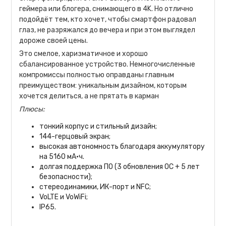
геймера или блогера, снимающего в 4K. Но отлично
подойдёт тем, кто хочет, чтобы смартфон радовал
глаз, не разряжался до вечера и при этом выглядел
дороже своей цены.
Это смелое, харизматичное и хорошо
сбалансированное устройство. Немногочисленные
компромиссы полностью оправданы главным
преимуществом: уникальным дизайном, которым
хочется делиться, а не прятать в карман
Плюсы:
тонкий корпус и стильный дизайн;
144-герцовый экран;
высокая автономность благодаря аккумулятору
на 5160 мА·ч.
долгая поддержка ПО (3 обновления ОС + 5 лет
безопасности);
стереодинамики, ИК-порт и NFC;
VoLTE
и
VoWiFi
;
IP65.