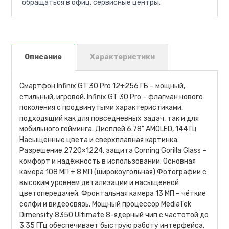
обращаться в офиц. сервисные центры.
Описание
Характеристики
Смартфон Infinix GT 30 Pro 12+256 ГБ – мощный,
стильный, игровой. Infinix GT 30 Pro – флагман нового
поколения с продвинутыми характеристиками,
подходящий как для повседневных задач, так и для
мобильного гейминга. Дисплей 6.78" AMOLED, 144 Гц
Насыщенные цвета и сверхплавная картинка.
Разрешение 2720×1224, защита Corning Gorilla Glass –
комфорт и надёжность в использовании. Основная
камера 108 МП + 8 МП (широкоугольная) Фотографии с
высоким уровнем детализации и насыщенной
цветопередачей. Фронтальная камера 13 МП – чёткие
селфи и видеосвязь. Мощный процессор MediaTek
Dimensity 8350 Ultimate 8-ядерный чип с частотой до
3.35 ГГц обеспечивает быструю работу интерфейса,