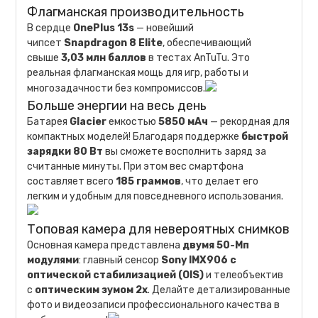
Флагманская производительность
В сердце
OnePlus 13s
— новейший
чипсет
Snapdragon 8 Elite
, обеспечивающий
свыше
3,03 млн баллов
в тестах AnTuTu. Это
реальная флагманская мощь для игр, работы и
многозадачности без компромиссов.
Больше энергии на весь день
Батарея
Glacier
емкостью
5850 мАч
— рекордная для
компактных моделей! Благодаря поддержке
быстрой
зарядки 80 Вт
вы сможете восполнить заряд за
считанные минуты. При этом вес смартфона
составляет всего
185 граммов
, что делает его
легким и удобным для повседневного использования.
Топовая камера для невероятных снимков
Основная камера представлена
двумя 50-Мп
модулями
: главный сенсор
Sony IMX906 с
оптической стабилизацией (OIS)
и телеобъектив
с
оптическим зумом 2x
. Делайте детализированные
фото и видеозаписи профессионального качества в