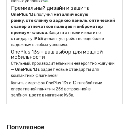
любых условиях!
Премиальный дизайн и защита
OnePlus 13s
получил
металлическую
рамку
,
стеклянную заднюю панель
,
оптический
сканер отпечатков пальцев
и
вибромотор
премиум-класса
. Защита от пыли и влаги по
стандарту
IP65
делает устройство еще более
надежным в любых условиях.
OnePlus 13s – ваш выбор для мощной
мобильности
Стильный, производительный и невероятно живучий
—
OnePlus 13s
задает новые стандарты для
компактных флагманов!
Купить смартфон OnePlus 13s с 12 гигабайтами
оперативной памяти и 256 встроенной в
зелёном цвете в магазине Куба.
Популярное