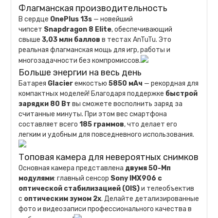
Флагманская производительность
В сердце
OnePlus 13s
— новейший
чипсет
Snapdragon 8 Elite
, обеспечивающий
свыше
3,03 млн баллов
в тестах AnTuTu. Это
реальная флагманская мощь для игр, работы и
многозадачности без компромиссов.
Больше энергии на весь день
Батарея
Glacier
емкостью
5850 мАч
— рекордная для
компактных моделей! Благодаря поддержке
быстрой
зарядки 80 Вт
вы сможете восполнить заряд за
считанные минуты. При этом вес смартфона
составляет всего
185 граммов
, что делает его
легким и удобным для повседневного использования.
Топовая камера для невероятных снимков
Основная камера представлена
двумя 50-Мп
модулями
: главный сенсор
Sony IMX906 с
оптической стабилизацией (OIS)
и телеобъектив
с
оптическим зумом 2x
. Делайте детализированные
фото и видеозаписи профессионального качества в