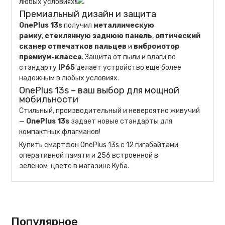
любых условиях!
Премиальный дизайн и защита
OnePlus 13s
получил
металлическую
рамку
,
стеклянную заднюю панель
,
оптический
сканер отпечатков пальцев
и
вибромотор
премиум-класса
. Защита от пыли и влаги по
стандарту
IP65
делает устройство еще более
надежным в любых условиях.
OnePlus 13s – ваш выбор для мощной
мобильности
Стильный, производительный и невероятно живучий
—
OnePlus 13s
задает новые стандарты для
компактных флагманов!
Купить смартфон OnePlus 13s с 12 гигабайтами
оперативной памяти и 256 встроенной в
зелёном цвете в магазине Куба.
Популярное