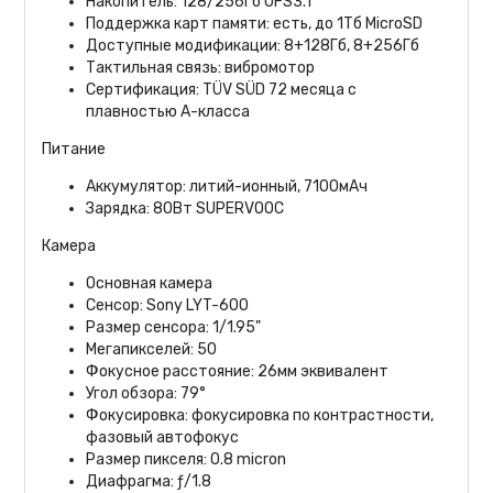
Накопитель: 128/256Гб UFS3.1
Поддержка карт памяти: есть, до 1Тб MicroSD
Доступные модификации: 8+128Гб, 8+256Гб
Тактильная связь: вибромотор
Сертификация: TÜV SÜD 72 месяца с
плавностью А-класса
Питание
Аккумулятор: литий-ионный, 7100мАч
Зарядка: 80Вт SUPERVOOC
Камера
Основная камера
Сенсор: Sony LYT-600
Размер сенсора: 1/1.95"
Мегапикселей: 50
Фокусное расстояние: 26мм эквивалент
Угол обзора: 79°
Фокусировка: фокусировка по контрастности,
фазовый автофокус
Размер пикселя: 0.8 micron
Диафрагма: ƒ/1.8