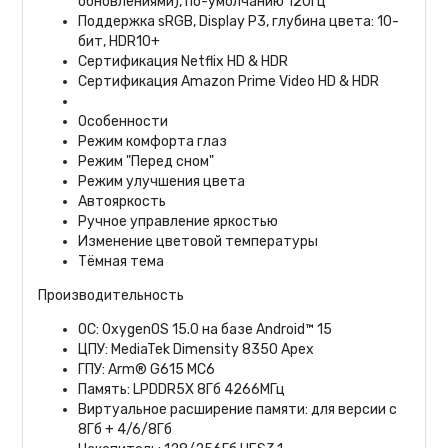
обновлениями), по-умолчанию 120Гц
Поддержка sRGB, Display P3, глубина цвета: 10-
бит, HDR10+
Сертификация Netflix HD & HDR
Сертификация Amazon Prime Video HD & HDR
Особенности
Режим комфорта глаз
Режим "Перед сном"
Режим улучшения цвета
Автояркость
Ручное управление яркостью
Изменение цветовой температуры
Тёмная тема
Производительность
ОС: OxygenOS 15.0 на базе Android™ 15
ЦПУ: MediaTek Dimensity 8350 Apex
ГПУ: Arm® G615 MC6
Память: LPDDR5X 8Гб 4266МГц
Виртуальное расширение памяти: для версии с
8Гб + 4/6/8Гб