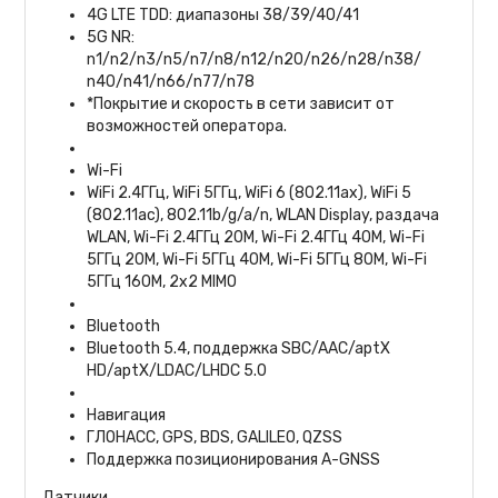
4G LTE TDD: диапазоны 38/39/40/41
5G NR:
n1/n2/n3/n5/n7/n8/n12/n20/n26/n28/n38/
n40/n41/n66/n77/n78
*Покрытие и скорость в сети зависит от
возможностей оператора.
Wi-Fi
WiFi 2.4ГГц, WiFi 5ГГц, WiFi 6 (802.11ax), WiFi 5
(802.11ac), 802.11b/g/a/n, WLAN Display, раздача
WLAN, Wi-Fi 2.4ГГц 20M, Wi-Fi 2.4ГГц 40M, Wi-Fi
5ГГц 20M, Wi-Fi 5ГГц 40M, Wi-Fi 5ГГц 80M, Wi-Fi
5ГГц 160M, 2x2 MIMO
Bluetooth
Bluetooth 5.4, поддержка SBC/AAC/aptX
HD/aptX/LDAC/LHDC 5.0
Навигация
ГЛОНАСС, GPS, BDS, GALILEO, QZSS
Поддержка позиционирования A-GNSS
Датчики