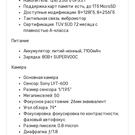
Накопитель: 128/256Гб UFS3.1
Поддержка карт памяти: есть, до 1Тб MicroSD
Доступные модификации: 8+128Гб, 8+256Гб
Тактильная связь: вибромотор
Сертификация: TÜV SÜD 72 месяца с
плавностью А-класса
Питание
Аккумулятор: литий-ионный, 7100мАч
Зарядка: 80Вт SUPERVOOC
Камера
Основная камера
Сенсор: Sony LYT-600
Размер сенсора: 1/1.95"
Мегапикселей: 50
Фокусное расстояние: 26мм эквивалент
Угол обзора: 79°
Фокусировка: фокусировка по контрастности,
фазовый автофокус
Размер пикселя: 0.8 micron
Диафрагма: ƒ/1.8