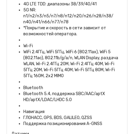
4G LTE TDD: диапазоны 38/39/40/41
5G NR:
n1/n2/n3/n5/n7/n8/n12/n20/n26/n28/n38/
n40/n41/n66/n77/n78
*Покрытие и скорость в сети зависит от
возможностей оператора.
Wi-Fi
WiFi 2.4ГГц, WiFi 5ГГц, WiFi 6 (802.11ax), WiFi 5
(802.11ac), 802.11b/g/a/n, WLAN Display, раздача
WLAN, Wi-Fi 2.4ГГц 20M, Wi-Fi 2.4ГГц 40M, Wi-Fi
5ГГц 20M, Wi-Fi 5ГГц 40M, Wi-Fi 5ГГц 80M, Wi-Fi
5ГГц 160M, 2x2 MIMO
Bluetooth
Bluetooth 5.4, поддержка SBC/AAC/aptX
HD/aptX/LDAC/LHDC 5.0
Навигация
ГЛОНАСС, GPS, BDS, GALILEO, QZSS
Поддержка позиционирования A-GNSS
Датчики