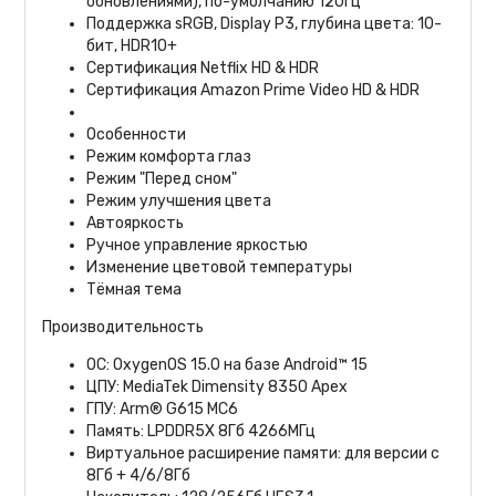
обновлениями), по-умолчанию 120Гц
Поддержка sRGB, Display P3, глубина цвета: 10-
бит, HDR10+
Сертификация Netflix HD & HDR
Сертификация Amazon Prime Video HD & HDR
Особенности
Режим комфорта глаз
Режим "Перед сном"
Режим улучшения цвета
Автояркость
Ручное управление яркостью
Изменение цветовой температуры
Тёмная тема
Производительность
ОС: OxygenOS 15.0 на базе Android™ 15
ЦПУ: MediaTek Dimensity 8350 Apex
ГПУ: Arm® G615 MC6
Память: LPDDR5X 8Гб 4266МГц
Виртуальное расширение памяти: для версии с
8Гб + 4/6/8Гб