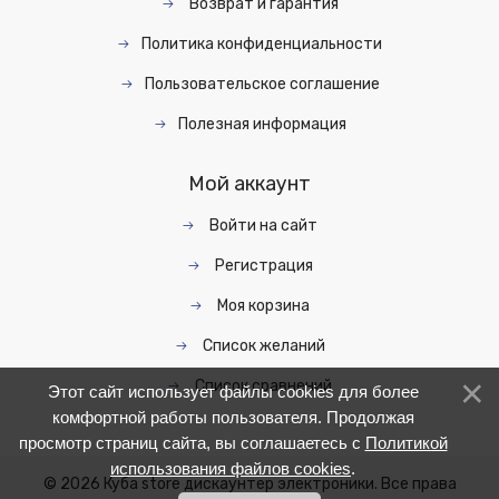
Возврат и гарантия
Политика конфиденциальности
Пользовательское соглашение
Полезная информация
Мой аккаунт
Войти на сайт
Регистрация
Моя корзина
Список желаний
Список сравнений
Этот сайт использует файлы cookies для более
комфортной работы пользователя. Продолжая
просмотр страниц сайта, вы соглашаетесь с
Политикой
использования файлов cookies
.
© 2026 Куба store дискаунтер электроники. Все права