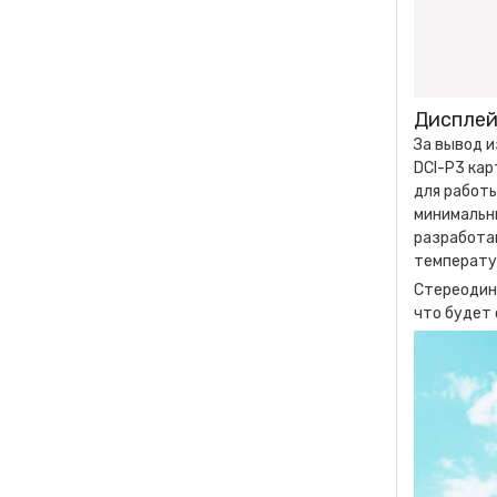
Дисплей
За вывод и
DCI-P3 ка
для работы
минимальн
разработан
температур
Стереодин
что будет