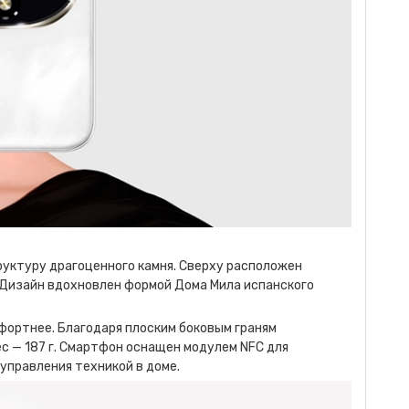
руктуру драгоценного камня. Сверху расположен
 Дизайн вдохновлен формой Дома Мила испанского
мфортнее. Благодаря плоским боковым граням
ес — 187 г. Смартфон оснащен модулем NFC для
управления техникой в доме.