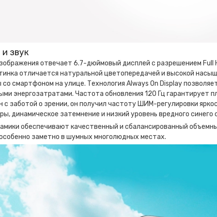
 и звук
зображения отвечает 6.7-дюймовый дисплей с разрешением Full 
ртинка отличается натуральной цветопередачей и высокой насыщ
 со смартфоном на улице. Технология Always On Display позволя
ыми энергозатратами. Частота обновления 120 Гц гарантирует п
 с заботой о зрении, он получил частоту ШИМ-регулировки ярко
ы, динамическое затемнение и низкий уровень вредного синего 
амики обеспечивают качественный и сбалансированный объемный 
 особенно заметно в шумных многолюдных местах.