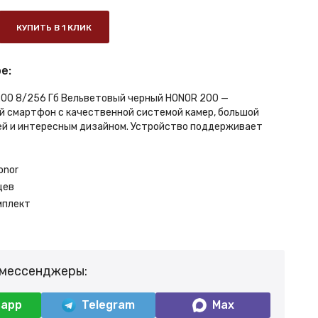
КУПИТЬ В 1 КЛИК
е:
00 8/256 Гб Вельветовый черный HONOR 200 —
 смартфон с качественной системой камер, большой
й и интересным дизайном. Устройство поддерживает
onor
цев
мплект
 мессенджеры:
sapp
Telegram
Max