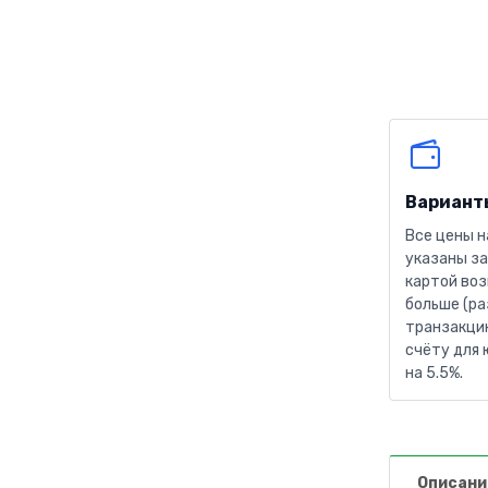
Вариант
Все цены н
указаны за
картой воз
больше (ра
транзакцию
счёту для 
на 5.5%.
Описани