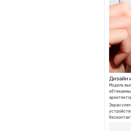
Дизайн 
Модель вып
обтекаемы
архитектор
Экран слег
устройство
бесконтакт