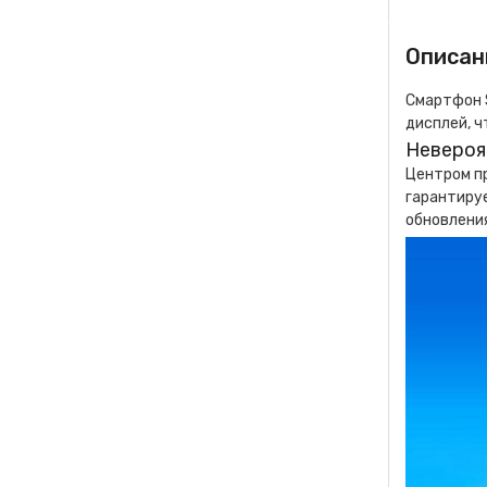
Описани
Смартфон 
дисплей, ч
Невероя
Центром пр
гарантируе
обновления