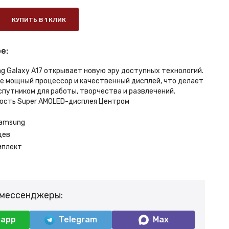
КУПИТЬ В 1 КЛИК
е:
 Galaxy A17 открывает новую эру доступных технологий.
бе мощный процессор и качественный дисплей, что делает
спутником для работы, творчества и развлечений.
ость Super AMOLED-дисплея Центром
amsung
цев
мплект
 мессенджеры:
sapp
Telegram
Max