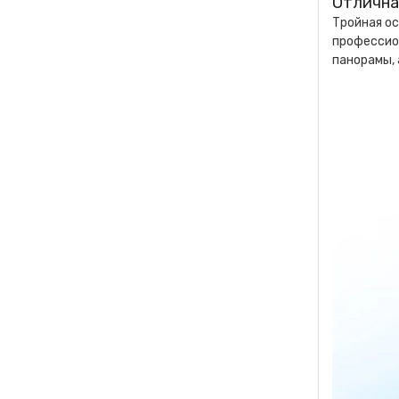
Отлична
Тройная ос
профессион
панорамы, 