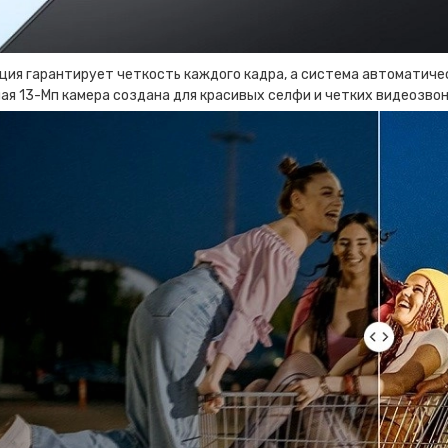
ия гарантирует четкость каждого кадра, а система автоматиче
я 13-Мп камера создана для красивых селфи и четких видеозвон