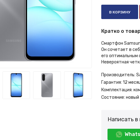
В КОРЗИНУ
Кратко о товар
Смартфон Samsung
Он сочетает в се
его оптимальным 
Невероятная четк
Производитель:
S
Гарантия:
12 меся
Комплектация:
ко
Состояние:
новый
Написать в
What