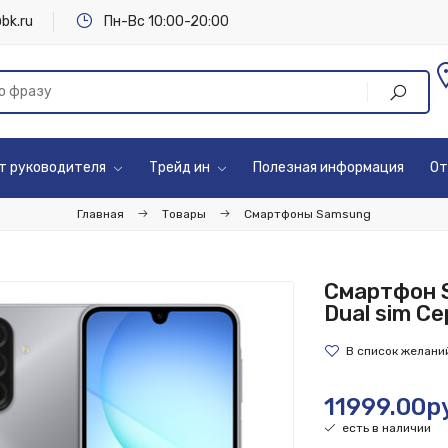
bk.ru
Пн-Вс 10:00-20:00
т руководителя
Трейд ин
Полезная информация
От
Главная
Товары
Смартфоны Samsung
Смартфон S
Dual sim С
11999.00р
есть в наличии