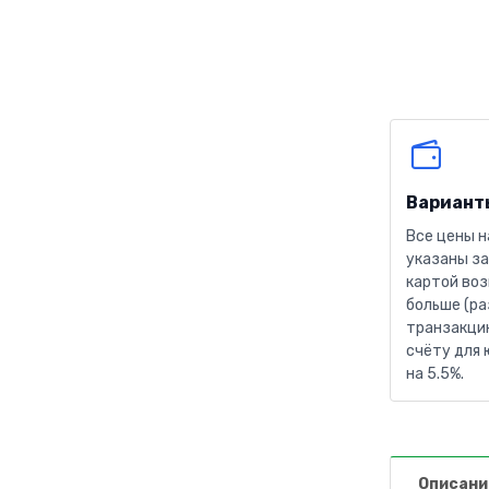
Вариант
Все цены н
указаны за
картой воз
больше (ра
транзакцию
счёту для 
на 5.5%.
Описани