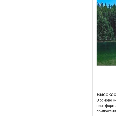
Высокос
В основе м
платформа
приложени