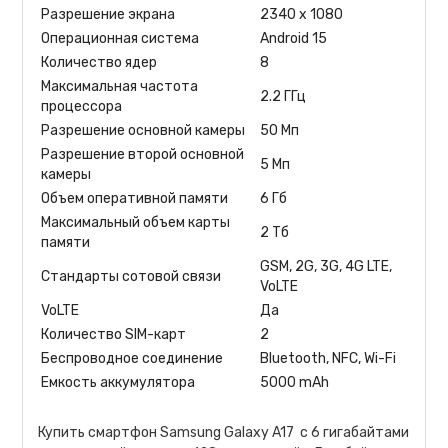
Разрешение экрана
2340 x 1080
Операционная система
Android 15
Количество ядер
8
Максимальная частота
2.2 ГГц
процессора
Разрешение основной камеры
50 Мп
Разрешение второй основной
5 Мп
камеры
Объем оперативной памяти
6 Гб
Максимальный объем карты
2 Тб
памяти
GSM, 2G, 3G, 4G LTE,
Стандарты сотовой связи
VoLTE
VoLTE
Да
Количество SIM-карт
2
Беспроводное соединение
Bluetooth, NFC, Wi-Fi
Емкость аккумулятора
5000 mAh
Купить смартфон Samsung Galaxy A17 с 6 гигабайтами