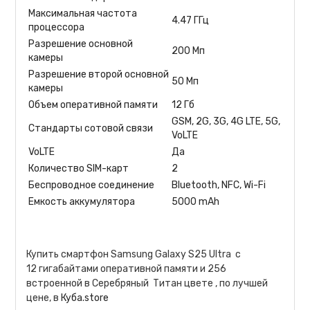
Максимальная частота
4.47 ГГц
процессора
Разрешение основной
200 Мп
камеры
Разрешение второй основной
50 Мп
камеры
Объем оперативной памяти
12 Гб
GSM, 2G, 3G, 4G LTE, 5G,
Стандарты сотовой связи
VoLTE
VoLTE
Да
Количество SIM-карт
2
Беспроводное соединение
Bluetooth, NFC, Wi-Fi
Емкость аккумулятора
5000 mAh
Купить смартфон Samsung Galaxy S25 Ultra с
12 гигабайтами оперативной памяти и 256
встроенной в Серебряный Титан цвете , по лучшей
цене, в
Куба.store