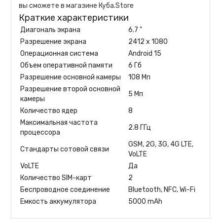
вы сможете в магазине Куба.Store
Краткие характеристики
Диагональ экрана
6.7 "
Разрешение экрана
2412 x 1080
Операционная система
Android 15
Объем оперативной памяти
6 Гб
Разрешение основной камеры
108 Мп
Разрешение второй основной
5 Мп
камеры
Количество ядер
8
Максимальная частота
2.8 ГГц
процессора
GSM, 2G, 3G, 4G LTE,
Стандарты сотовой связи
VoLTE
VoLTE
Да
Количество SIM-карт
2
Беспроводное соединение
Bluetooth, NFC, Wi-Fi
Емкость аккумулятора
5000 mAh