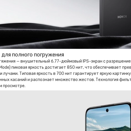
 для полного погружения
яжения — внушительный 6.77-дюймовый IPS-экран с разрешением 
 Mode) пиковая яркость достигает 850 нит, что обеспечивает п
 лучами. Типовая яркость в 700 нит гарантирует яркую картинк
ных касаний и распознает множество жестов. Технология фильтр
м просмотре.