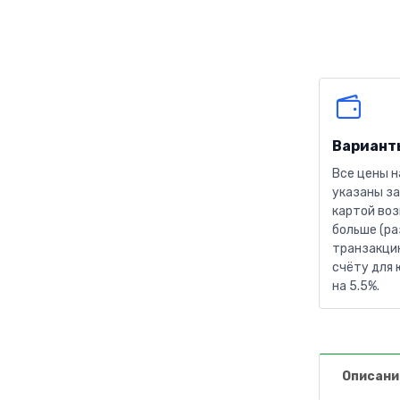
Вариант
Все цены н
указаны за
картой воз
больше (ра
транзакцию
счёту для 
на 5.5%.
Описани