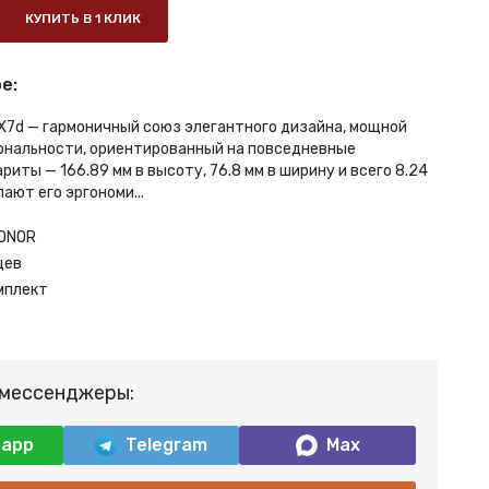
КУПИТЬ В 1 КЛИК
е:
7d — гармоничный союз элегантного дизайна, мощной
ональности, ориентированный на повседневные
риты — 166.89 мм в высоту, 76.8 мм в ширину и всего 8.24
лают его эргономи...
ONOR
цев
мплект
 мессенджеры:
sapp
Telegram
Max