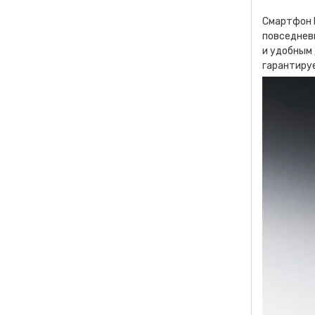
Смартфон 
повседневн
и удобным 
гарантируе