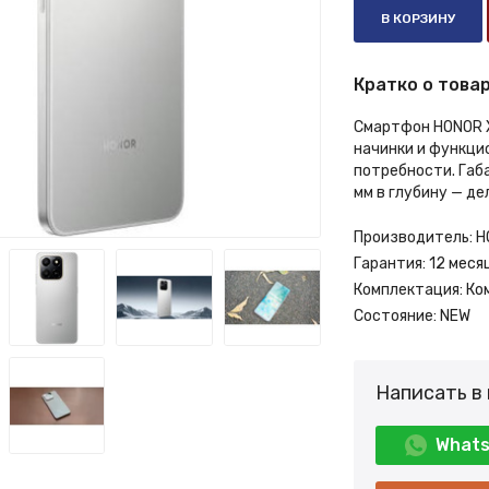
В КОРЗИНУ
Кратко о товар
Смартфон HONOR X
начинки и функци
потребности. Габа
мм в глубину — де
Производитель:
H
Гарантия:
12 меся
Комплектация:
Ко
Состояние:
NEW
Написать в
What