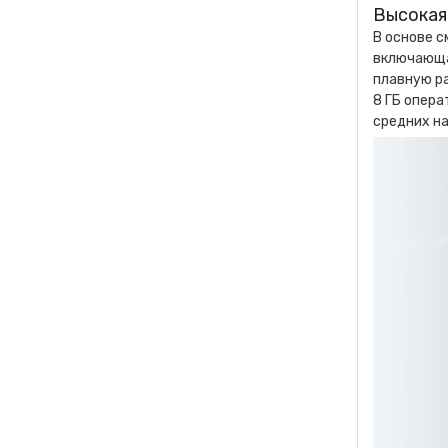
Высокая
В основе 
включающая
плавную р
8 ГБ опера
средних на