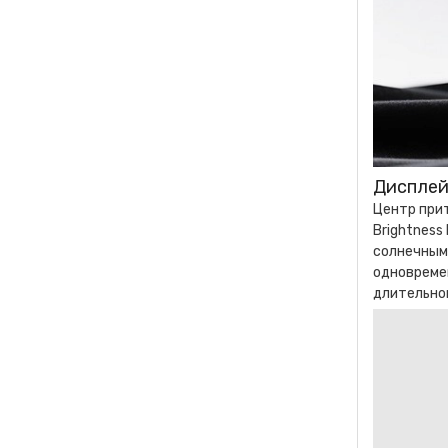
Дисплей
Центр прит
Brightness
солнечными
одновремен
длительно