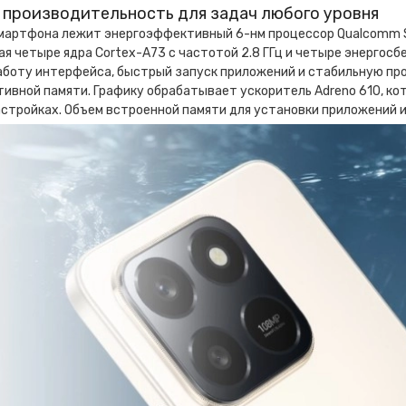
 производительность для задач любого уровня
смартфона лежит энергоэффективный 6-нм процессор Qualcomm S
 четыре ядра Cortex-A73 с частотой 2.8 ГГц и четыре энергосбе
аботу интерфейса, быстрый запуск приложений и стабильную про
тивной памяти. Графику обрабатывает ускоритель Adreno 610, ко
стройках. Объем встроенной памяти для установки приложений и 