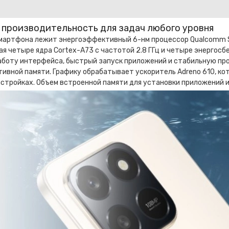
 производительность для задач любого уровня
смартфона лежит энергоэффективный 6-нм процессор Qualcomm S
 четыре ядра Cortex-A73 с частотой 2.8 ГГц и четыре энергосбе
аботу интерфейса, быстрый запуск приложений и стабильную про
тивной памяти. Графику обрабатывает ускоритель Adreno 610, ко
стройках. Объем встроенной памяти для установки приложений и 