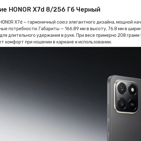
ие HONOR X7d 8/256 Гб Черный
HONOR X7d — гармоничный союз элегантного дизайна, мощной нач
ые потребности. Габариты — 166.89 мм в высоту, 76.8 мм в ширин
для длительного удержания в руке. При весе примерно 208 грамм
т комфорт при ношении в кармане и использовании.