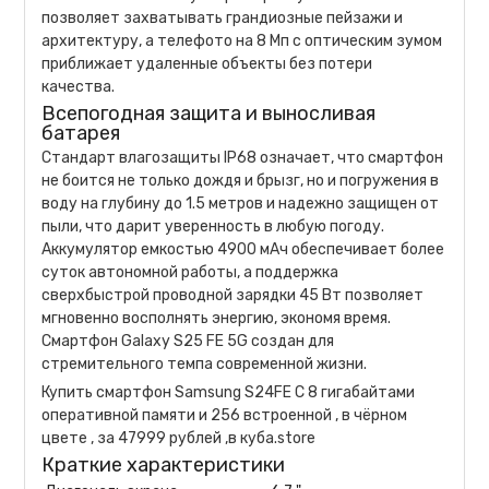
позволяет захватывать грандиозные пейзажи и
архитектуру, а телефото на 8 Мп с оптическим зумом
приближает удаленные объекты без потери
качества.
Всепогодная защита и выносливая
батарея
Стандарт влагозащиты IP68 означает, что смартфон
не боится не только дождя и брызг, но и погружения в
воду на глубину до 1.5 метров и надежно защищен от
пыли, что дарит уверенность в любую погоду.
Аккумулятор емкостью 4900 мАч обеспечивает более
суток автономной работы, а поддержка
сверхбыстрой проводной зарядки 45 Вт позволяет
мгновенно восполнять энергию, экономя время.
Смартфон Galaxy S25 FE 5G создан для
стремительного темпа современной жизни.
Купить смартфон Samsung S24FE С 8 гигабайтами
оперативной памяти и 256 встроенной , в чёрном
цвете , за 47999 рублей ,в куба.store
Краткие характеристики