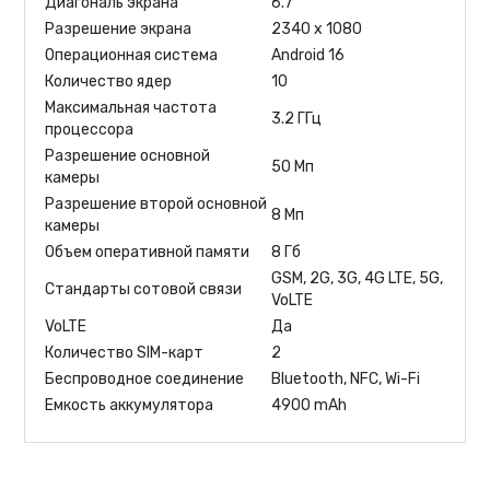
Диагональ экрана
6.7 "
Разрешение экрана
2340 x 1080
Операционная система
Android 16
Количество ядер
10
Максимальная частота
3.2 ГГц
процессора
Разрешение основной
50 Мп
камеры
Разрешение второй основной
8 Мп
камеры
Объем оперативной памяти
8 Гб
GSM, 2G, 3G, 4G LTE, 5G,
Стандарты сотовой связи
VoLTE
VoLTE
Да
Количество SIM-карт
2
Беспроводное соединение
Bluetooth, NFC, Wi-Fi
Емкость аккумулятора
4900 mAh