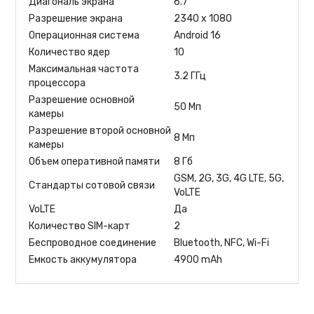
Диагональ экрана
6.7 "
Разрешение экрана
2340 x 1080
Операционная система
Android 16
Количество ядер
10
Максимальная частота
3.2 ГГц
процессора
Разрешение основной
50 Мп
камеры
Разрешение второй основной
8 Мп
камеры
Объем оперативной памяти
8 Гб
GSM, 2G, 3G, 4G LTE, 5G,
Стандарты сотовой связи
VoLTE
VoLTE
Да
Количество SIM-карт
2
Беспроводное соединение
Bluetooth, NFC, Wi-Fi
Емкость аккумулятора
4900 mAh