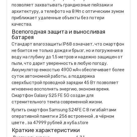
позволяет захватывать грандиозные пейзажи и
архитектуру, а телефото на 8 Мп с оптическим зумом
приближает удаленные объекты без потери
качества.
Всепогодная защита и выносливая
батарея
Стандарт влагозащиты IP68 означает, что смартфон
не боится не только дождя и брызг, но и погружения в
воду на глубину до 1.5 метров и надежно защищен от
пыли, что дарит уверенность в любую погоду.
Аккумулятор емкостью 4900 мАч обеспечивает более
суток автономной работы, а поддержка
сверхбыстрой проводной зарядки 45 Вт позволяет
мгновенно восполнять энергию, экономя время.
Смартфон Galaxy S25 FE 5G создан для
стремительного темпа современной жизни.
Купить смартфон Samsung S24FE С 8 гигабайтами
оперативной памяти и 256 встроенной , в чёрном
цвете , за 47999 рублей ,в куба.store
Краткие характеристики