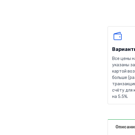
Вариант
Все цены н
указаны за
картой воз
больше (ра
транзакцию
счёту для 
на 5.5%.
Описани