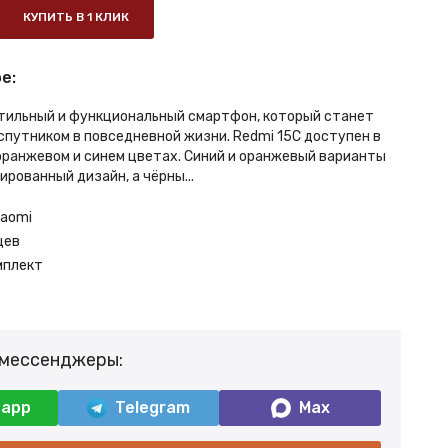
КУПИТЬ В 1 КЛИК
е:
стильный и функциональный смартфон, который станет
путником в повседневной жизни. Redmi 15C доступен в
 оранжевом и синем цветах. Синий и оранжевый варианты
рованный дизайн, а чёрны...
iaomi
цев
мплект
 мессенджеры:
sapp
Telegram
Max