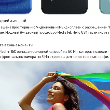
 яркий и мощный
нащена просторным 6.9-дюймовым IPS-дисплеем с разрешением 1
е. Мощный 8-ядерный процессор MediaTek Helio G81 гарантирует
те важные моменты
edmi 15C оснащен основной камерой на 50 Мп, которая позволит
а фронтальная камера на 8 Мп идеальна для качественных селфи.