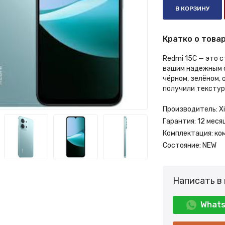
В КОРЗИНУ
Кратко о товар
Redmi 15C — это 
вашим надежным с
чёрном, зелёном,
получили текстури
Производитель:
X
Гарантия:
12 меся
Комплектация:
ко
Состояние:
NEW
Написать в
What