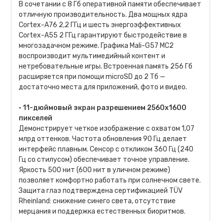
В сочетании с 8 Гб оперативной памяти обеспечивает
отличную производительность. Два мощных ядра
Cortex-A76 2,2 ГГц и шесть энергоэффективных
Cortex-A55 2 ГГц гарантируют быстродействие в
многозадачном режиме. Графика Mali-G57 MC2
воспроизводит мультимедийный контент и
нетребовательные игры. Встроенная память 256 Гб
расширяется при помощи microSD до 2 Тб —
достаточно места для приложений, фото и видео.
•
11-дюймовый экран разрешением 2560х1600
пикселей
Демонстрирует четкое изображение с охватом 1,07
млрд оттенков. Частота обновления 90 Гц делает
интерфейс плавным. Сенсор с откликом 360 Гц (240
Гц со стилусом) обеспечивает точное управление.
Яркость 500 нит (600 нит в уличном режиме)
позволяет комфортно работать при солнечном свете.
Защита глаз подтверждена сертификацией TÜV
Rheinland: снижение синего света, отсутствие
мерцания и поддержка естественных биоритмов.