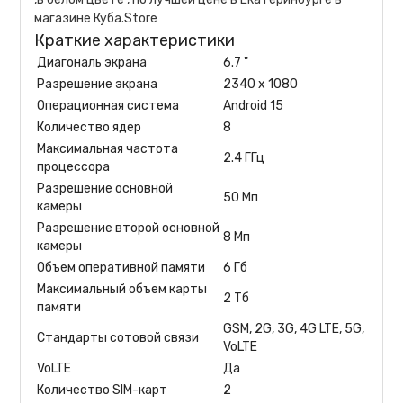
магазине Куба.Store
Краткие характеристики
Диагональ экрана
6.7 "
Разрешение экрана
2340 x 1080
Операционная система
Android 15
Количество ядер
8
Максимальная частота
2.4 ГГц
процессора
Разрешение основной
50 Мп
камеры
Разрешение второй основной
8 Мп
камеры
Объем оперативной памяти
6 Гб
Максимальный объем карты
2 Тб
памяти
GSM, 2G, 3G, 4G LTE, 5G,
Стандарты сотовой связи
VoLTE
VoLTE
Да
Количество SIM-карт
2