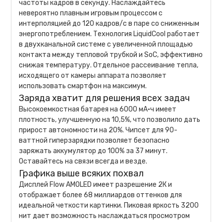
частоты кадров в секунду. Наслаждайтесь
невероятно плавным игровым процессом с
интерполяцией до 120 кадров/с в паре со сниженным
энергопотреблением. Технология LiquidCool работает
в двухканальной системе с увеличенной площадью
контакта между тепловой трубкой и SoC, эффективно
снижая температуру. Отдельное рассеивание тепла,
исходящего от камеры аппарата позволяет
использовать смартфон на максимум.
Заряда хватит для решения всех задач
Высокоемкостная батарея на 6000 мА·ч имеет
плотность, улучшенную на 10,5%, что позволило дать
прирост автономности на 20%. Чипсет для 90-
ваттной гиперзарядки позволяет безопасно
заряжать аккумулятор до 100% за 37 минут.
Оставайтесь на связи всегда и везде.
Графика выше всяких похвал
Дисплей Flow AMOLED имеет разрешение 2К и
отображает более 68 миллиардов оттенков для
идеальной четкости картинки. Пиковая яркость 3200
нит дает возможность наслаждаться просмотром