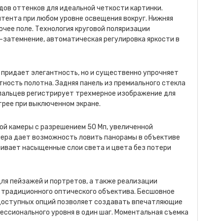
дов оттенков для идеальной четкости картинки.
тента при любом уровне освещения вокруг. Нижняя
очее поле. Технология круговой поляризации
-затемнение, автоматическая регулировка яркости в
 придает элегантность, но и существенно упрочняет
ность полотна. Задняя панель из премиального стекла
пальцев регистрирует трехмерное изображение для
рее при выключенном экране.
й камеры с разрешением 50 Мп, увеличенной
мера дает возможность ловить панорамы в объективе
чивает насыщенные слои света и цвета без потери
для пейзажей и портретов, а также реализации
 традиционного оптического объектива. Бесшовное
 доступных опций позволяет создавать впечатляющие
ессионального уровня в один шаг. Моментальная съемка