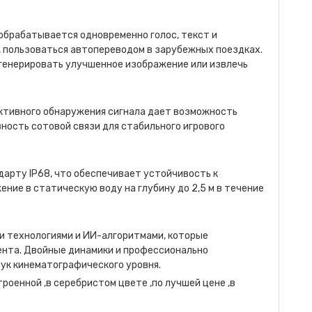
обрабатывается одновременно голос, текст и
, пользоваться автопереводом в зарубежных поездках.
генерировать улучшенное изображение или извлечь
ктивного обнаружения сигнала дает возможность
ность сотовой связи для стабильного игрового
дарту IP68, что обеспечивает устойчивость к
ние в статическую воду на глубину до 2,5 м в течение
 технологиями и ИИ-алгоритмами, которые
ента. Двойные динамики и профессионально
к кинематографического уровня.
троенной ,в серебристом цвете ,по лучшей цене ,в