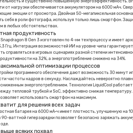
тельность и существенно повышенную энергоэффективность. Вп
и от нагрузки обеспечивается аккумулятором на 6000 мАч. Све
ющие эмоции от просмотра. Двойная 50-мегапиксельная основна
ь себя в роли фотографа, используя только лишь смартфон. Защ
м в любых обстоятельствах.
тная продуктивность
Snapdragon 8 Gen 3 изготовлен по 4-нм техпроцессу и имеет ар
,3 Ггц. Интеграция возможностей ИИ на уровне чипа гарантиру
ть справляться в игровых сценариях разной степени интенсивно
родуктивности на 32%, а энергопотребление снижено на 34%.
максимальной оптимизации процессов
тройки программного обеспечения дают возможность 30 минут иг
сти частоты кадров в секунду. Наслаждайтесь невероятно плавн
о сниженным энергопотреблением. Технология LiquidCool работае
ежду тепловой трубкой и SoC, эффективно снижая температуру.
позволяет использовать смартфон на максимум.
хватит для решения всех задач
стная батарея на 6000 мА·ч имеет плотность, улучшенную на 10
 90-ваттной гиперзарядки позволяет безопасно заряжать аккуму
езде.
 выше всяких похвал