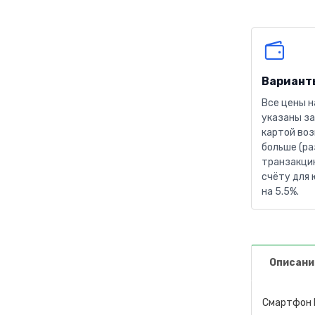
Вариант
Все цены н
указаны за
картой воз
больше (ра
транзакцию
счёту для 
на 5.5%.
Описани
Смартфон P