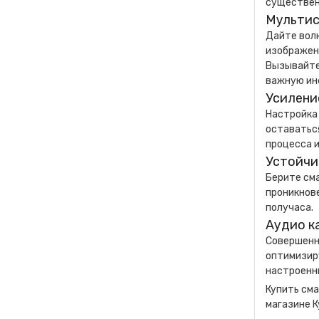
существен
Мульти
Дайте вол
изображени
Вызывайте
важную ин
Усилени
Настройка
оставаться
процесса и
Устойчи
Берите сма
проникнове
получаса.
Аудио к
Совершенн
оптимизиру
настроенн
Купить сма
магазине К