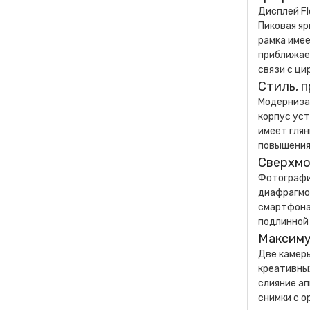
Дисплей Fl
Пиковая я
рамка имее
приближае
связи с ц
Стиль, 
Модернизац
корпус уст
имеет гля
повышения
Сверхмо
Фотографи
диафрагмо
смартфона 
подлинной
Максиму
Две камеры
креативны
слияние а
снимки с о