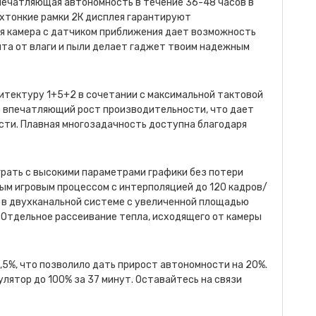
ечатляющая автономность в течение 36-48 часов в
рхтонкие рамки 2К дисплея гарантируют
я камера с датчиком приближения дает возможность
ита от влаги и пыли делает гаджет твоим надежным
хитектуру 1+5+2 в сочетании с максимальной тактовой
ет впечатляющий рост производительности, что дает
сти. Плавная многозадачность доступна благодаря
рать с высокими параметрами графики без потери
ым игровым процессом с интерполяцией до 120 кадров/
т в двухканальной системе с увеличенной площадью
 Отдельное рассеивание тепла, исходящего от камеры
,5%, что позволило дать прирост автономности на 20%.
лятор до 100% за 37 минут. Оставайтесь на связи