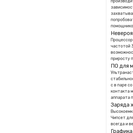
производи
зависимост
захватыва
попробоват
помощнико
Невероя
Процессор 
частотой 3
возможнос
приросту п
ПО для 
Ультранас
стабильно
с в паре с
контакта м
аппарата 
Заряда 
Высокоемко
Чипсет для
всегда и в
Графика