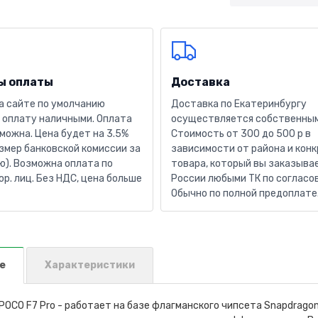
ы оплаты
Доставка
а сайте по умолчанию
Доставка по Екатеринбургу
 оплату наличными. Оплата
осуществляется собственным
можна. Цена будет на 3.5%
Стоимость от 300 до 500 р в
змер банковской комиссии за
зависимости от района и кон
). Возможна оплата по
товара, который вы заказывае
юр. лиц. Без НДС, цена больше
России любыми ТК по согласо
Обычно по полной предоплате
е
Характеристики
OCO F7 Pro - работает на базе флагманского чипсета Snapdrago