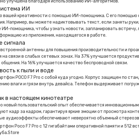
но улучшена благодаря использованию ИИ-алгоритмов.
система ИИ
ю вашей креативности с помощью ИИ-помощника. С его помощью 
я. Например, вы можете надиктовывать текст, если заняты руки
 ИИ-помощника, чтобы узнать новости, запланировать встречу, 
формацию из приложения, находящегося в работе.
е сигнала
 встроенной антенны для повышения производительности и проа
 на связи в слабых сетевых зонах. На 37% улучшается продуктив
 общения. На 16% улучшается качество беспроводной связи.
вость к пыли и воде
ртфон POCO F7 Pro с собой куда угодно. Корпус защищен по стан
нию влаги и грязи внутрь девайса. Телефон выдерживает погруже
ак в настоящем кинотеатре
о новый пользовательский опыт обеспечивается инновационными
ют кадр за кадром, гарантируя яркие эмоции от просмотра конт
ые аудиоэффекты обеспечивают невероятно объемный стереозву
ртфон Poco F7 Pro с 12 гигабайтами оперативной памяти и 512 вс
уба.Store