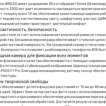
ow AMOLED имеет разрешение 2К и отображает более 68 миллиар
ркость 3200 нит дает возможность наслаждаться просмотром кон
т толщину всего 1,9 мм, обеспечивая захватывающе широкое раб
т подсветку к естественному свету, комфортному для глаз. ШИМ
иркадными ритмами гарантируют зрительный комфорт.
практичность, безопасность
ия стиля за счет использования металлической рамки не только
ройства. Бесшовная верхняя рама обеспечивает стильную целост
нцево-матовый поверхность. Ультразвуковой сканер отпечатков 
 безопасности и позволяет разблокировать телефон на 40% быст
щная камера для фиксации всех моментов
и флагманского качества обеспечиваются с помощью современно
й и оптической стабилизацией изображения. Широкоугольная ка
POCO F7 Pro. Благодаря инновационному датчику сенсор обеспе
 текстуры.
м творческой свободы
 обеспечивают до пяти фокусных расстояний от 15 мм до 48 мм 
х идей. Эффект боке на портретных фото схож с использованием
ппаратного и программного обеспечения для расширения перечня
ригинальной сквозной обработкой. Достигайте результатов проф