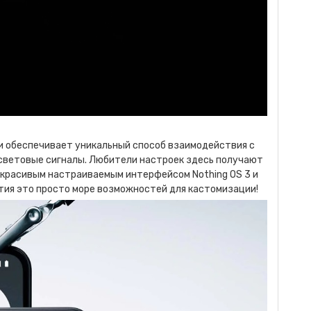
ли обеспечивает уникальный способ взаимодействия с
световые сигналы. Любители настроек здесь получают
с красивым настраиваемым интерфейсом Nothing OS 3 и
ия это просто море возможностей для кастомизации!