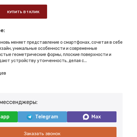
КУПИТЬ В 1 КЛИК
е:
вновь меняет представление о смартфонах, сочетая в себе
зайн, уникальные особенности и современные
чистые геометрические формы, плоские поверхности и
ают устройству утонченность, делая с...
цев
 мессенджеры:
sapp
Telegram
Max
Заказать звонок