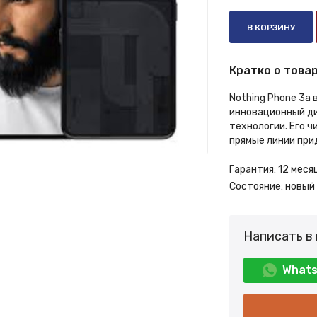
В КОРЗИНУ
Кратко о товар
Nothing Phone 3a 
инновационный ди
технологии. Его 
прямые линии прид
Гарантия:
12 меся
Состояние:
новый
Написать в
What