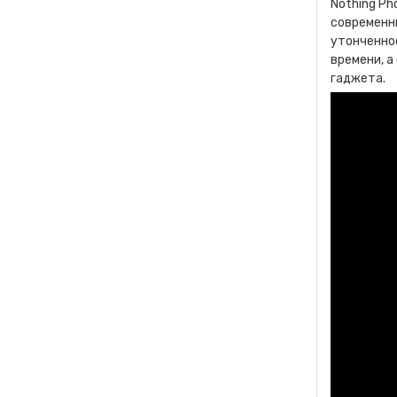
Nothing Ph
современн
утонченнос
времени, 
гаджета.