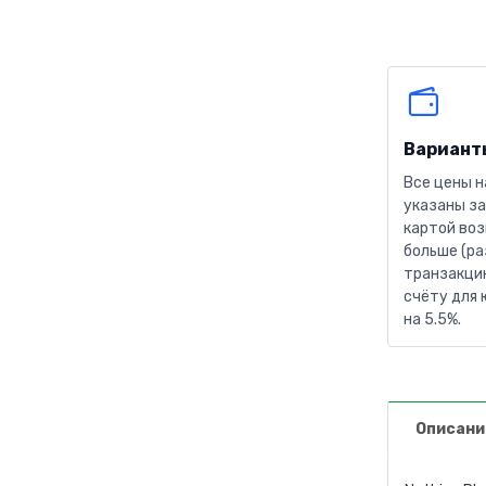
Вариант
Все цены н
указаны за
картой воз
больше (ра
транзакцию
счёту для 
на 5.5%.
Описани