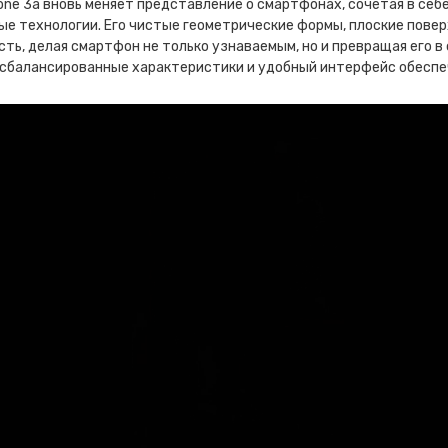
one 3a вновь меняет представление о смартфонах, сочетая в себ
ые технологии. Его чистые геометрические формы, плоские пове
ть, делая смартфон не только узнаваемым, но и превращая его 
а сбалансированные характеристики и удобный интерфейс обесп