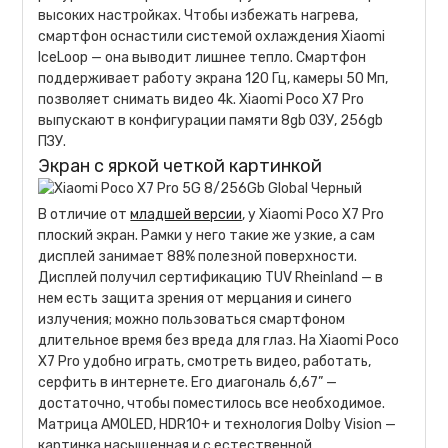
высоких настройках. Чтобы избежать нагрева,
смартфон оснастили системой охлаждения Xiaomi
IceLoop — она выводит лишнее тепло. Смартфон
поддерживает работу экрана 120 Гц, камеры 50 Мп,
позволяет снимать видео 4k. Xiaomi Poco X7 Pro
выпускают в конфигурации памяти 8gb ОЗУ, 256gb
ПЗУ.
Экран с яркой четкой картинкой
В отличие от
младшей версии
, у Xiaomi Poco X7 Pro
плоский экран. Рамки у него такие же узкие, а сам
дисплей занимает 88% полезной поверхности.
Дисплей получил сертификацию TUV Rheinland — в
нем есть защита зрения от мерцания и синего
излучения; можно пользоваться смартфоном
длительное время без вреда для глаз. На Xiaomi Poco
X7 Pro удобно играть, смотреть видео, работать,
серфить в интернете. Его диагональ 6,67” —
достаточно, чтобы поместилось все необходимое.
Матрица AMOLED, HDR10+ и технология Dolby Vision —
картинка насыщенная и с естественной