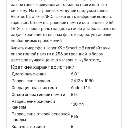
за считанные секунды авторизоваться и войти в
систему. Из встроенных модулей предусмотрены
Bluetooth, Wi-Fi и NFC. Также есть цифровой компас,
гироскоп. Объем встроенной памяти составляет 256
ГБ. Этого пространства достаточно для большинства
задач, хранения отснятых фото и видео, установки
необходимых приложений.
Купить смартфон Honor X9c Smart с 8 гигабайтами
оперативной памяти и 256 встроенной ,в белом
цвете,по лучшей цене ,в магазине ,,куба.store,,
Краткие характеристики
Диагональ экрана
6.8 "
Разрешение экрана
2412 x 1080
Операционная система
Android 14
Объем оперативной памяти
8 Гб
Разрешение основной
108 Мп
камеры
Разрешение второй основной
5 Мп
камеры
Количество ядер
8