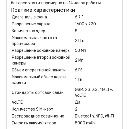
батареи хватит примерно на 14 часов работы.⁠
Краткие характеристики
Диагональ экрана
6.7 "
Разрешение экрана
1600 x 720
Количество ядер
8
Максимальная частота
2 ГГц
процессора
Разрешение основной камеры
50 Мп
Разрешение второй основной
2 Мп
камеры
Объем оперативной памяти
6 Гб
Максимальный объем карты
1 Тб
памяти
GSM, 2G, 3G, 4G LTE,
Стандарты сотовой связи
VoLTE
VoLTE
Да
Количество SIM-карт
2
Беспроводное соединение
Bluetooth, NFC, Wi-Fi
Емкость аккумулятора
5000 mAh